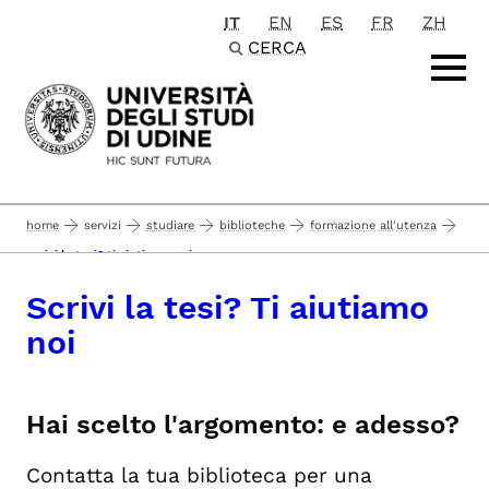
IT
EN
ES
FR
ZH
Passa al contenuto principale
CERCA
home
servizi
studiare
biblioteche
formazione all'utenza
scrivi la tesi? ti aiutiamo noi
Scrivi la tesi? Ti aiutiamo
noi
Hai scelto l'argomento: e adesso?
Contatta la tua biblioteca per una