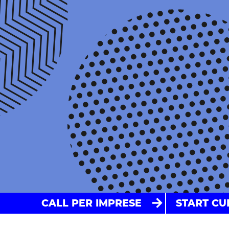
CALL PER IMPRESE
START CU