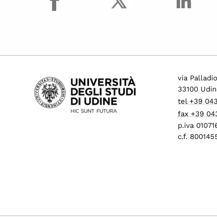
via Palladi
33100 Udin
tel +39 04
fax +39 04
p.iva 0107
c.f. 80014