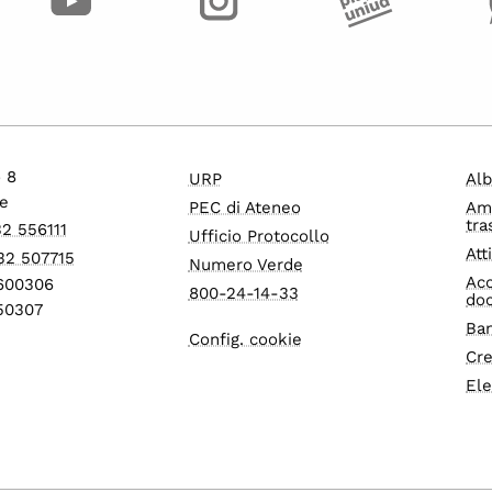
o 8
URP
Alb
e
PEC di Ateneo
Am
tra
32 556111
Ufficio Protocollo
Att
32 507715
Numero Verde
Acc
1600306
800-24-14-33
do
550307
Ban
Config. cookie
Cre
Ele