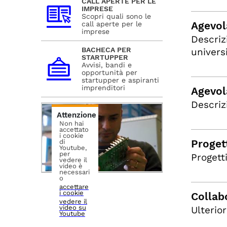
CALL APERTE PER LE
IMPRESE
Scopri quali sono le
Agevola
call aperte per le
imprese
Descriz
BACHECA PER
univers
STARTUPPER
Avvisi, bandi e
opportunità per
startupper e aspiranti
imprenditori
Agevol
Descrizi
Attenzione
Non hai
accettato
i cookie
Progett
di
Youtube,
per
Progetti
vedere il
video è
necessari
o
accettare
i cookie
Collab
vedere il
video su
Ulterior
Youtube