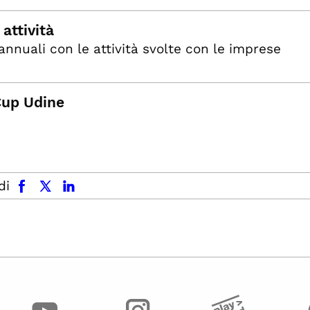
attività
annuali con le attività svolte con le imprese
Cup Udine
facebook
x.com
linkedin
di