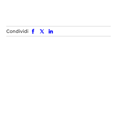
facebook
x.com
linkedin
Condividi