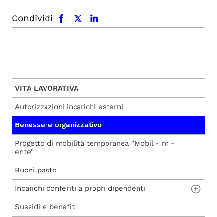
facebook
x.com
linkedin
Condividi
VITA LAVORATIVA
Autorizzazioni incarichi esterni
Benessere organizzativo
Progetto di mobilità temporanea "Mobil - m -
ente"
Buoni pasto
Incarichi conferiti a propri dipendenti
Sussidi e benefit
Incarichi conferiti a propri dipendenti