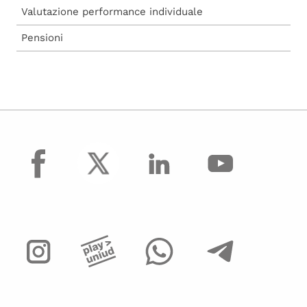
Valutazione performance individuale
Allegato A - istruzioni per incarichi gestiti
tramite U-GOV - programmazione didattica
dipartimenti
Pensioni
Allegato B - istruzioni per altri incarichi
attribuiti dai dipartimenti
Allegato C - incarichi conferiti a dipendenti -
dati funzione pubblica (per strutture che non
hanno accesso a U-GOV)
facebook