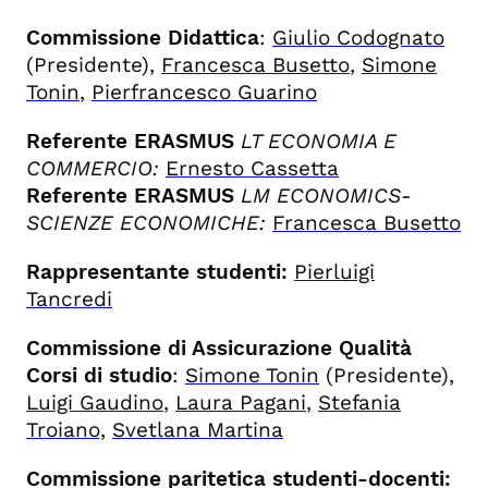
Commissione Didattica
:
Giulio Codognato
(Presidente),
Francesca Busetto
,
Simone
Tonin
,
Pierfrancesco Guarino
Referente ERASMUS
LT ECONOMIA E
COMMERCIO:
Ernesto Cassetta
Referente ERASMUS
LM ECONOMICS-
SCIENZE ECONOMICHE:
Francesca Busetto
Rappresentante studenti
:
Pierluigi
Tancredi
Commissione di Assicurazione Qualità
Corsi di studio
:
Simone Tonin
(Presidente),
Luigi Gaudino
,
Laura Pagani
,
Stefania
Troiano,
Svetlana Martina
Commissione paritetica studenti-docenti: