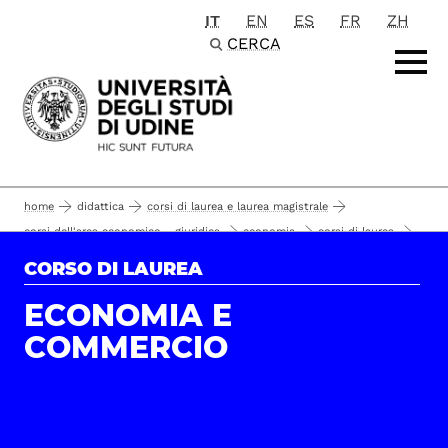
IT
EN
ES
FR
ZH
Passa al contenuto principale
CERCA
home
didattica
corsi di laurea e laurea magistrale
corsi dell'area economico - giuridica
economia
corsi di laurea
ruoli e contatti
economia e commercio
contatti
CORSO DI LAUREA
ECONOMIA E
COMMERCIO