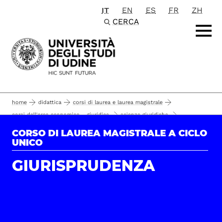
IT
EN
ES
FR
ZH
Passa al contenuto principale
CERCA
home
didattica
corsi di laurea e laurea magistrale
corsi dell'area economico - giuridica
scienze giuridiche
corsi di laurea magistrale a ciclo unico
giurisprudenza
il corso
CORSO DI LAUREA MAGISTRALE A CICLO
UNICO
obiettivi e sbocchi professionali
GIURISPRUDENZA