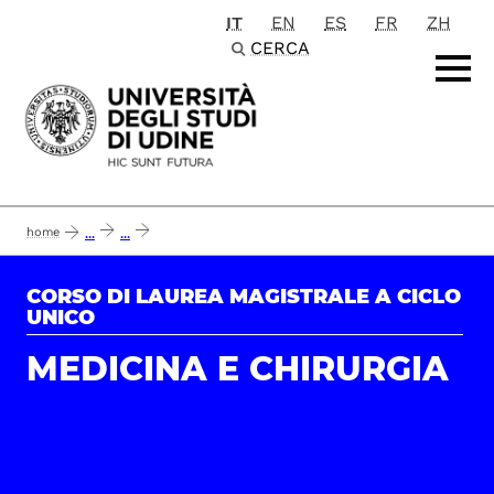
IT
EN
ES
FR
ZH
Passa al contenuto principale
CERCA
home
...
...
mobilità internazionale: tabella di conversione e delibere quadro di riconosci
CORSO DI LAUREA MAGISTRALE A CICLO
UNICO
MEDICINA E CHIRURGIA