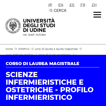
IT
EN
ES
FR
ZH
Passa al contenuto principale
CERCA
home
didattica
corsi di laurea e laurea magistrale
corsi dell'area medica
corsi di laurea magistrale
scienze infermieristiche e ostetriche - profilo infermieristico
CORSO DI LAUREA MAGISTRALE
conoscenze e requisiti per l'accesso
iscrizione
SCIENZE
INFERMIERISTICHE E
OSTETRICHE - PROFILO
INFERMIERISTICO