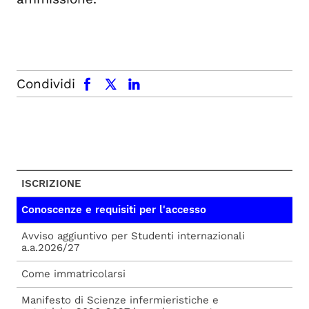
facebook
x.com
linkedin
Condividi
ISCRIZIONE
Conoscenze e requisiti per l'accesso
Avviso aggiuntivo per Studenti internazionali
a.a.2026/27
Come immatricolarsi
Manifesto di Scienze infermieristiche e