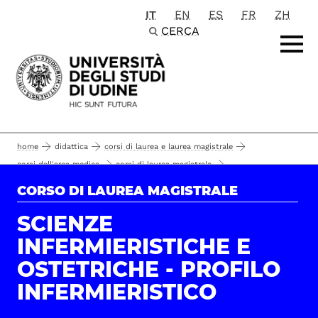
IT
EN
ES
FR
ZH
Passa al contenuto principale
CERCA
home
didattica
corsi di laurea e laurea magistrale
corsi dell'area medica
corsi di laurea magistrale
scienze infermieristiche e ostetriche - profilo infermieristico
CORSO DI LAUREA MAGISTRALE
commissioni degli esami di profitto
studiare
SCIENZE
INFERMIERISTICHE E
OSTETRICHE - PROFILO
INFERMIERISTICO