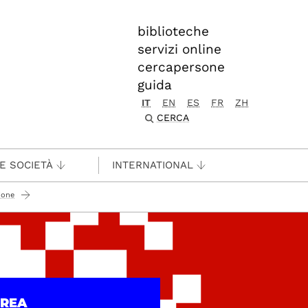
biblioteche
servizi online
cercapersone
guida
IT
EN
ES
FR
ZH
CERCA
 E SOCIETÀ
INTERNATIONAL
zione
UREA