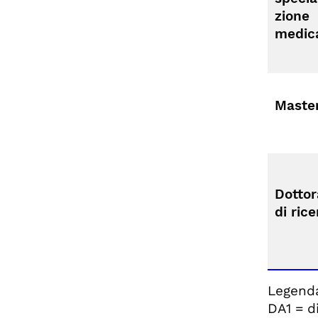
zione
medic
Maste
Dottor
di ric
Legen
DA1 = d