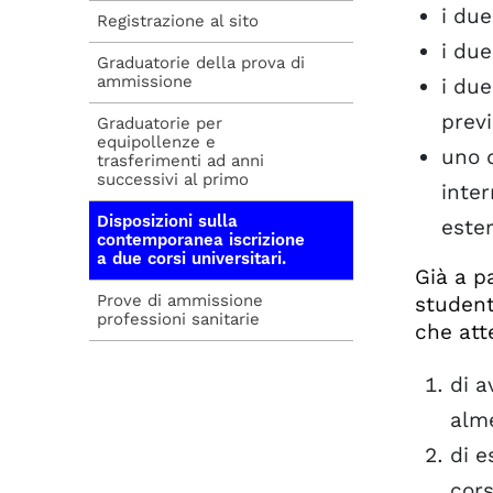
i due
Registrazione al sito
i due
Graduatorie della prova di
ammissione
i due
previ
Graduatorie per
equipollenze e
uno d
trasferimenti ad anni
successivi al primo
inter
Disposizioni sulla
ester
contemporanea iscrizione
a due corsi universitari.
Già a p
Prove di ammissione
student
professioni sanitarie
che att
di a
alme
di e
cors