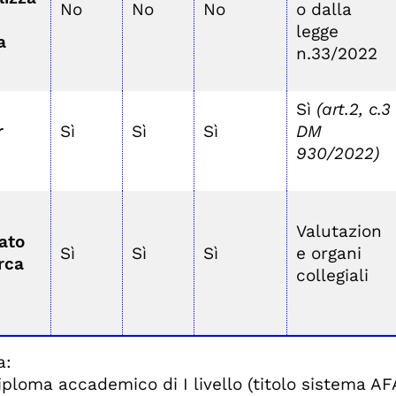
No
No
No
o dalla
legge
a
n.33/2022
Sì
(art.2, c.3
r
Sì
Sì
Sì
DM
930/2022)
Valutazion
ato
Sì
Sì
Sì
e organi
erca
collegiali
da:
iploma accademico di I livello (titolo sistema A