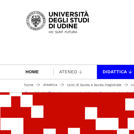
Passa al contenuto principale
HOME
ATENEO
DIDATTICA
home
didattica
corsi di laurea e laurea magistrale
c
disposizioni sulla contemporanea iscrizione a due corsi universitari