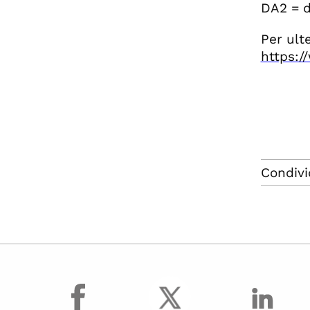
DA2 = d
Per ult
https:/
Condivi
facebook