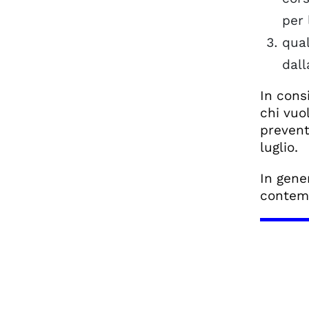
per 
qual
dall
In consi
chi vuo
prevent
luglio.
In gener
contemp