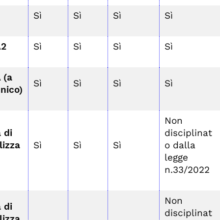
Sì
Sì
Sì
Sì
A2
Sì
Sì
Sì
Sì
 (a
Sì
Sì
Sì
Sì
unico)
Non
 di
disciplinat
lizza
Sì
Sì
Sì
o dalla
legge
n.33/2022
Non
 di
disciplinat
lizza