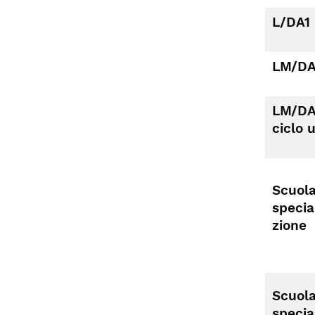
L/DA1
LM/D
LM/DA
ciclo 
Scuola
specia
zione
Scuola
specia