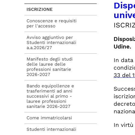
Disp
ISCRIZIONE
unive
Conoscenze e requisiti
ISCRI
per l'accesso
Avviso aggiuntivo per
Disposi
Studenti internazionali
Udine.
a.a.2026/27
Manifesto degli studi
In data
delle lauree delle
condizi
professioni sanitarie
2026-2027
33 del 
Bando equipollenze e
Success
trasferimenti ad anni
iscrizi
successivi al primo -
lauree professioni
decreto
sanitarie 2026-2027
naziona
Come immatricolarsi
In virt
Studenti internazionali