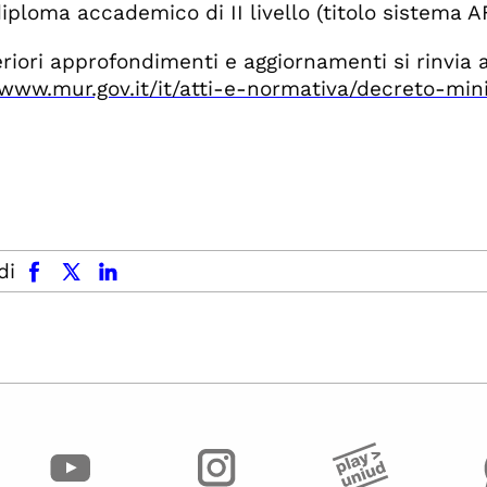
iploma accademico di II livello (titolo sistema 
eriori approfondimenti e aggiornamenti si rinvia 
/www.mur.gov.it/it/atti-e-normativa/decreto-mi
facebook
x.com
linkedin
di