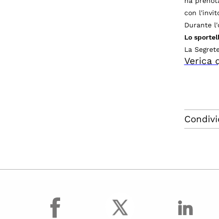
ha prenota
con l'invi
Durante l'
Lo sportel
La Segrete
Verica q
Condivi
facebook