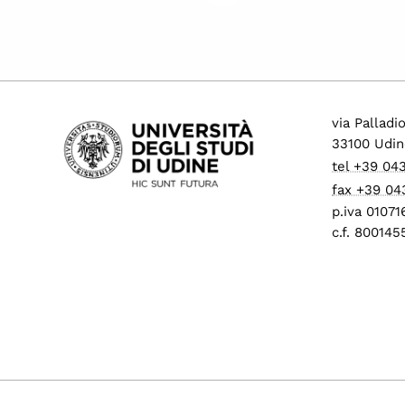
via Palladi
33100 Udin
tel +39 04
fax +39 04
p.iva 0107
c.f. 80014