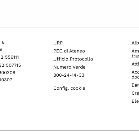
o 8
URP
Alb
e
PEC di Ateneo
Am
tra
32 556111
Ufficio Protocollo
Att
32 507715
Numero Verde
Acc
1600306
800-24-14-33
do
550307
Ban
Config. cookie
Cre
Ele