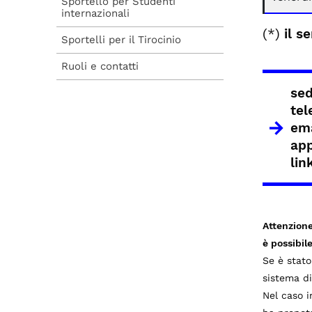
Sportello per Studenti
internazionali
(*)
il s
Sportelli per il Tirocinio
Ruoli e contatti
se
tel
ema
ap
lin
Attenzione
è possibil
Se è stato
sistema d
Nel caso i