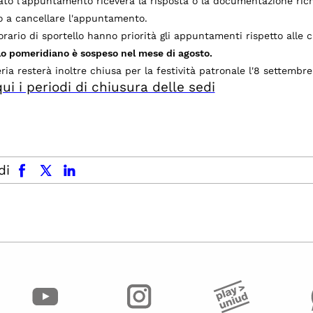
to l'appuntamento riceverà la risposta o la documentazione richi
to a cancellare l'appuntamento.
orario di sportello hanno priorità gli appuntamenti rispetto alle 
lo pomeridiano è sospeso nel mese di agosto.
ria resterà inoltre chiusa per la festività patronale l'8 settembre
ui i periodi di chiusura delle sedi
facebook
x.com
linkedin
di