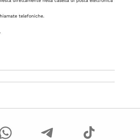
esta direttamente nella casella di posta elettronica
chiamate telefoniche.
.