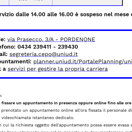
ervizio dalle 14.00 alle 16.00 è sospeso nel mese 
de:
via Prasecco, 3/A - PORDENONE
efono
: 0434 239411 - 239430
il:
segreteria.cepo@uniud.it
puntamenti:
planner.uniud.it/PortalePlanning/uni
k a
servizi per gestire la propria carriera
:
e fissare un appuntamento in presenza oppure online fino alle ore
 prenotato un appuntamento online all'ora fissata il personale di
i videochiamata istantaneo dedicato.
n cui la richiesta oggetto dell'appuntamento possa essere evas