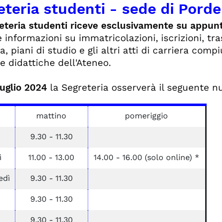
eteria studenti - sede di Pord
eteria studenti riceve esclusivamente su appu
 informazioni su immatricolazioni, iscrizioni, tra
a, piani di studio e gli altri atti di carriera comp
ve didattiche dell'Ateneo.
Luglio 2024
la Segreteria osserverà il seguente nu
mattino
pomeriggio
9.30 - 11.30
ì
11.00 - 13.00
14.00 - 16.00 (solo online) *
edì
9.30 - 11.30
9.30 - 11.30
9.30 - 11.30