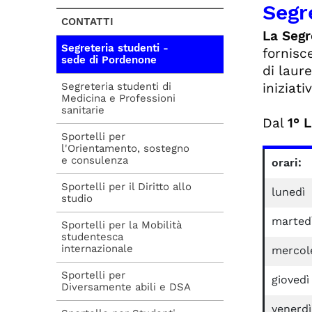
Segr
CONTATTI
La Segr
Segreteria studenti -
fornisce
sede di Pordenone
di laure
Segreteria studenti di
iniziati
Medicina e Professioni
sanitarie
Dal
1° 
Sportelli per
l'Orientamento, sostegno
e consulenza
orari:
Sportelli per il Diritto allo
lunedì
studio
marted
Sportelli per la Mobilità
studentesca
internazionale
mercol
Sportelli per
giovedì
Diversamente abili e DSA
venerdì