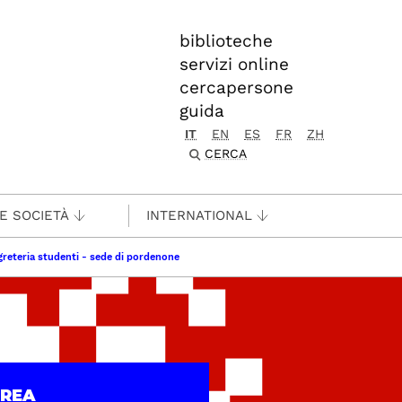
biblioteche
servizi online
cercapersone
guida
IT
EN
ES
FR
ZH
CERCA
 E SOCIETÀ
INTERNATIONAL
greteria studenti - sede di pordenone
UREA