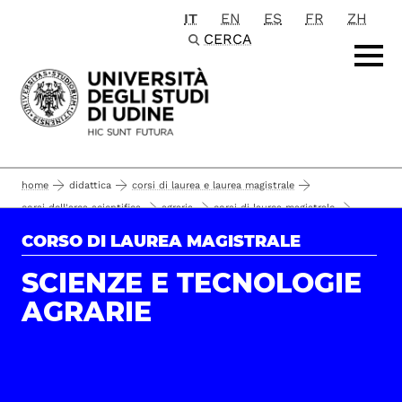
IT
EN
ES
FR
ZH
Passa al contenuto principale
CERCA
home
didattica
corsi di laurea e laurea magistrale
corsi dell'area scientifica
agraria
corsi di laurea magistrale
scienze e tecnologie agrarie
studiare
CORSO DI LAUREA MAGISTRALE
calendario provvisorio appelli a.a. 2025/2026
SCIENZE E TECNOLOGIE
AGRARIE