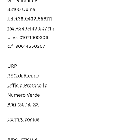
via Palladio 8
33100 Udine
tel +39 0432 556111
fax +39 0432 507715
p.iva 01071600306
c.f. 80014550307
URP
PEC di Ateneo
Ufficio Protocollo
Numero Verde
800-24-14-33
Config. cookie
Albo ufficiale