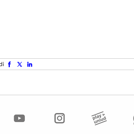
facebook
x.com
linkedin
di