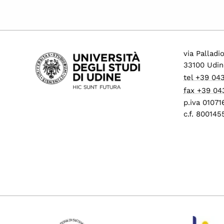
via Palladi
33100 Udin
tel +39 04
fax +39 04
p.iva 0107
c.f. 80014