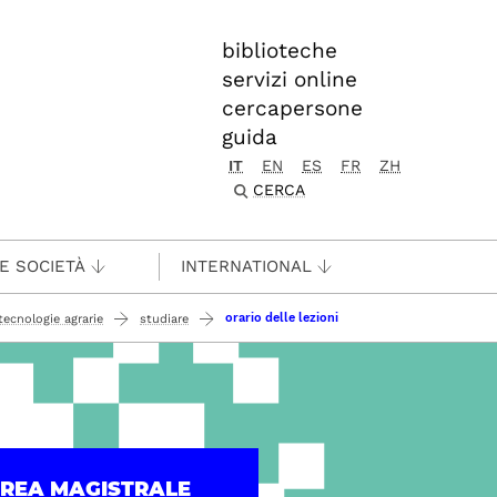
biblioteche
servizi online
cercapersone
guida
IT
EN
ES
FR
ZH
CERCA
 E SOCIETÀ
INTERNATIONAL
orario delle lezioni
tecnologie agrarie
studiare
UREA MAGISTRALE