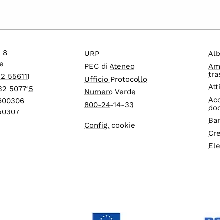
o 8
URP
Alb
e
PEC di Ateneo
Am
tra
32 556111
Ufficio Protocollo
Att
32 507715
Numero Verde
Acc
1600306
800-24-14-33
do
550307
Ban
Config. cookie
Cre
Ele