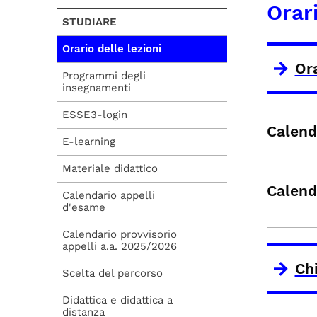
Orari
STUDIARE
Orario delle lezioni
Or
Programmi degli
insegnamenti
ESSE3-login
Calenda
E-learning
Materiale didattico
Calenda
Calendario appelli
d'esame
Calendario provvisorio
appelli a.a. 2025/2026
Chi
Scelta del percorso
Didattica e didattica a
distanza