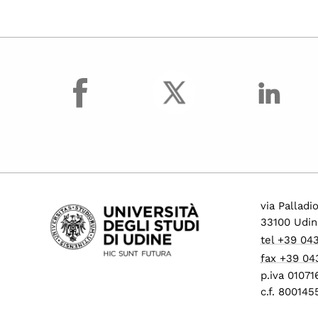
facebook
via Palladi
33100 Udin
tel +39 04
fax +39 04
p.iva 0107
c.f. 80014