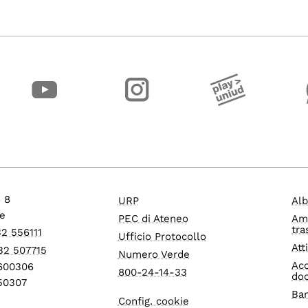
o 8
URP
Alb
e
PEC di Ateneo
Am
tra
32 556111
Ufficio Protocollo
Att
32 507715
Numero Verde
Acc
1600306
800-24-14-33
do
550307
Ban
Config. cookie