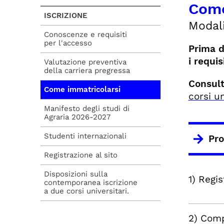
Come
ISCRIZIONE
Modali
Conoscenze e requisiti
per l'accesso
Prima d
i requis
Valutazione preventiva
della carriera pregressa
Consult
Come immatricolarsi
corsi un
Manifesto degli studi di
Agraria 2026-2027
Studenti internazionali
Pro
Registrazione al sito
Disposizioni sulla
1) Regi
contemporanea iscrizione
a due corsi universitari.
2) Comp