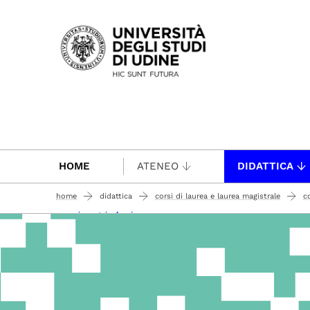
Passa al contenuto principale
HOME
ATENEO
DIDATTICA
home
didattica
corsi di laurea e laurea magistrale
co
come immatricolarsi