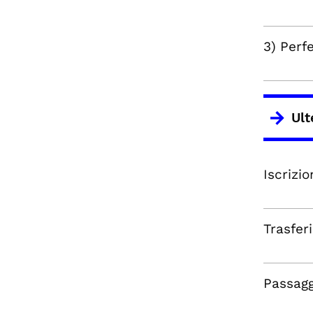
3) Perf
Ult
Iscrizio
Trasfer
Passagg