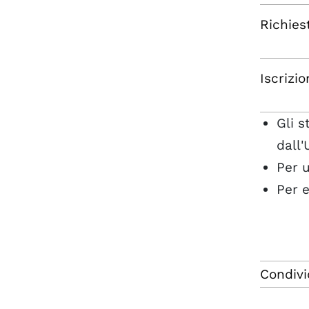
Richies
Iscrizi
Gli s
dall'
Per u
Per e
Condivi