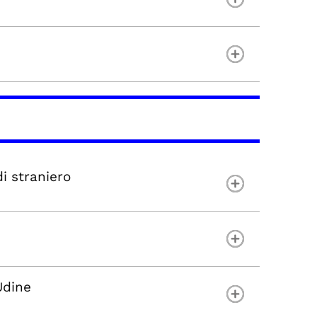
di straniero
Udine