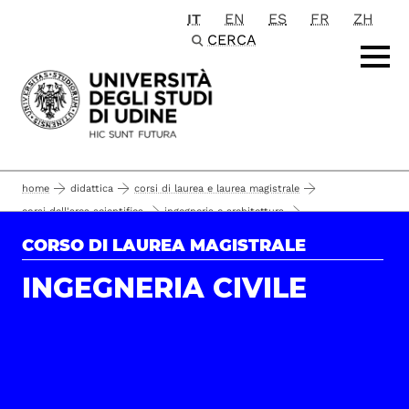
IT
EN
ES
FR
ZH
Passa al contenuto principale
CERCA
home
didattica
corsi di laurea e laurea magistrale
corsi dell'area scientifica
ingegneria e architettura
corsi di laurea magistrale
ingegneria civile
il corso
CORSO DI LAUREA MAGISTRALE
qualità della formazione
INGEGNERIA CIVILE