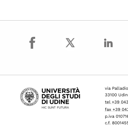
facebook
via Palladi
33100 Udin
tel +39 04
fax +39 04
p.iva 0107
c.f. 80014