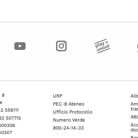
o 8
URP
Alb
e
PEC di Ateneo
Am
tra
32 556111
Ufficio Protocollo
Att
32 507715
Numero Verde
Acc
1600306
800-24-14-33
do
550307
Ban