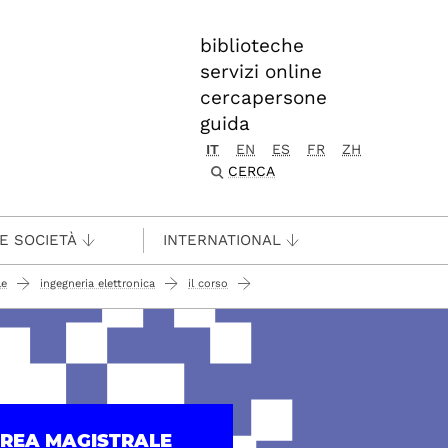
biblioteche
servizi online
cercapersone
guida
IT
EN
ES
FR
ZH
CERCA
 E SOCIETÀ
INTERNATIONAL
le
ingegneria elettronica
il corso
UREA MAGISTRALE