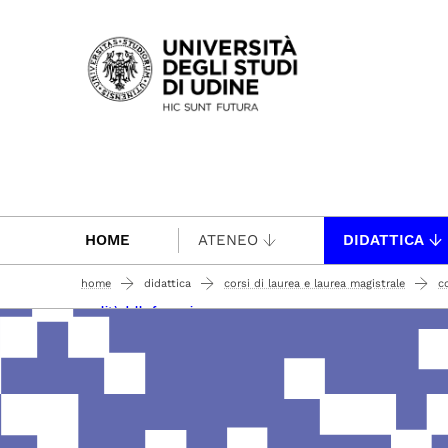
Passa al contenuto principale
HOME
ATENEO
DIDATTICA
home
didattica
corsi di laurea e laurea magistrale
co
qualità della formazione