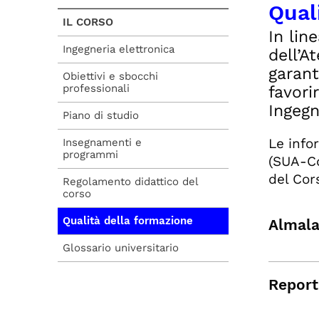
Qual
IL CORSO
In lin
Ingegneria elettronica
dell’A
garant
Obiettivi e sbocchi
professionali
favori
Ingegn
Piano di studio
Le info
Insegnamenti e
programmi
(SUA-Cd
del Cor
Regolamento didattico del
corso
Qualità della formazione
Almala
Glossario universitario
Report