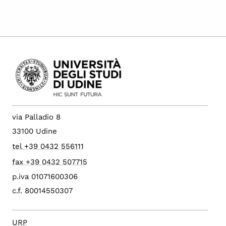
via Palladio 8
33100 Udine
tel +39 0432 556111
fax +39 0432 507715
p.iva 01071600306
c.f. 80014550307
URP