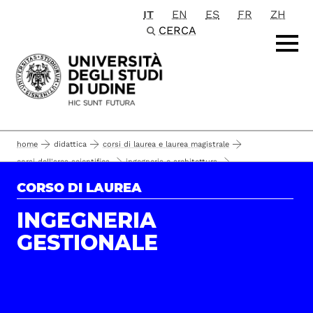
IT
EN
ES
FR
ZH
Passa al contenuto principale
CERCA
home
didattica
corsi di laurea e laurea magistrale
corsi dell'area scientifica
ingegneria e architettura
corsi di laurea
ingegneria gestionale
il corso
CORSO DI LAUREA
insegnamenti e programmi
INGEGNERIA
GESTIONALE