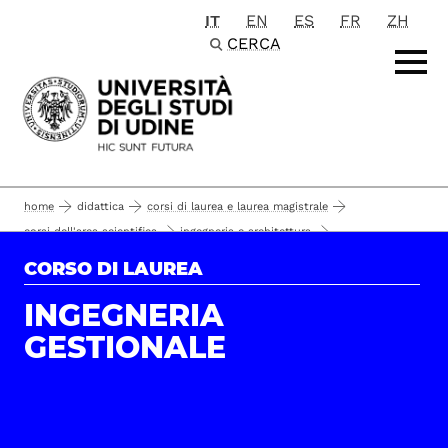
IT
EN
ES
FR
ZH
Passa al contenuto principale
CERCA
home
didattica
corsi di laurea e laurea magistrale
corsi dell'area scientifica
ingegneria e architettura
piano di studio
corsi di laurea
ingegneria gestionale
il corso
CORSO DI LAUREA
INGEGNERIA
GESTIONALE