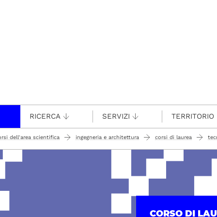
RICERCA
SERVIZI
TERRITORIO
rsi dell'area scientifica
ingegneria e architettura
corsi di laurea
tec
CORSO DI LA