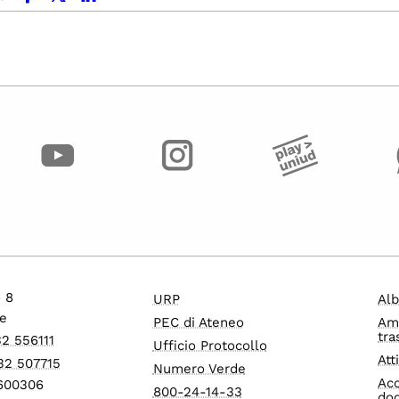
o 8
URP
Alb
e
PEC di Ateneo
Am
tra
32 556111
Ufficio Protocollo
Att
32 507715
Numero Verde
Acc
1600306
800-24-14-33
do