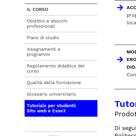
AC
IL CORSO
pro
Obiettivi e sbocchi
loca
professionali
Piano di studio
Insegnamenti e
MOD
programmi
ERO
Regolamento didattico del
DID
corso
Con
Qualità della formazione
Glossario universitario
Tuto
Tutorials per studenti:
Sito web e Esse3
Prodot
Di segui
Politecn