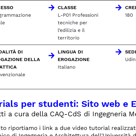
CESSO
CLASSE
CRE
grammazione
L-P01 Professioni
180
le
tecniche per
l’edilizia e il
territorio
ALITÀ DI
LINGUA DI
SED
GAZIONE DELLA
EROGAZIONE
Udin
ATTICA
Italiano
venzionale
rials per studenti: Sito web e 
ti a cura della CAQ-CdS di Ingegneria 
to riportiamo i link a due video tutorial realizza
ico di Ingegneria e Architettura dell'Università d