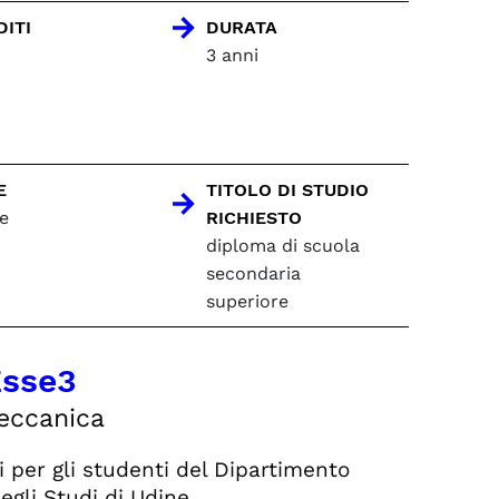
DITI
DURATA
3 anni
E
TITOLO DI STUDIO
e
RICHIESTO
diploma di scuola
secondaria
superiore
Esse3
Meccanica
ti per gli studenti del Dipartimento
egli Studi di Udine.