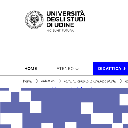
Passa al contenuto principale
HOME
ATENEO
DIDATTICA
home
didattica
corsi di laurea e laurea magistrale
co
tutorials per studenti: sito web e esse3
il corso