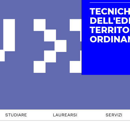
TECNIC
DELL'EDI
TERRITO
ORDINA
STUDIARE
LAUREARSI
SERVIZI