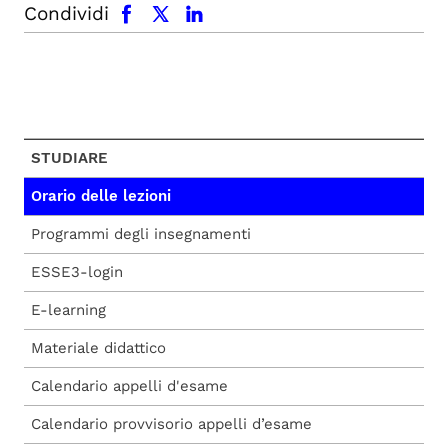
facebook
x.com
linkedin
Condividi
STUDIARE
Orario delle lezioni
Programmi degli insegnamenti
ESSE3-login
E-learning
Materiale didattico
Calendario appelli d'esame
Calendario provvisorio appelli d’esame