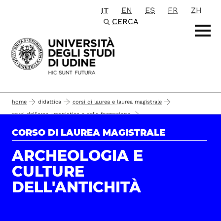
IT
EN
ES
FR
ZH
Passa al contenuto principale
CERCA
home
didattica
corsi di laurea e laurea magistrale
corsi dell'area umanistica e della formazione
lettere e beni culturali
corsi di laurea magistrale
CORSO DI LAUREA MAGISTRALE
orario delle lezioni
archeologia e culture dell'antichità
studiare
ARCHEOLOGIA E
CULTURE
DELL'ANTICHITÀ