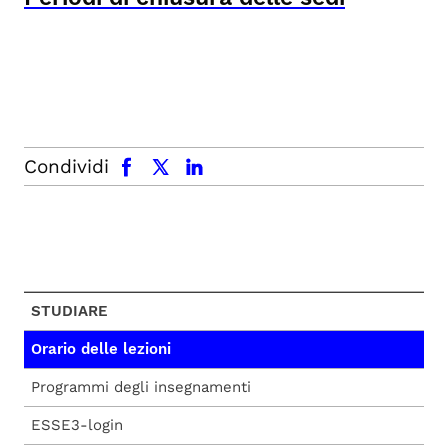
facebook
x.com
linkedin
Condividi
STUDIARE
Orario delle lezioni
Programmi degli insegnamenti
ESSE3-login