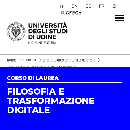
IT
EN
ES
FR
ZH
Passa al contenuto principale
CERCA
home
didattica
corsi di laurea e laurea magistrale
corsi dell'area umanistica e della formazione
lettere e beni culturali
corsi di laurea
CORSO DI LAUREA
qualità della formazione
filosofia e trasformazione digitale
il corso
FILOSOFIA E
TRASFORMAZIONE
DIGITALE