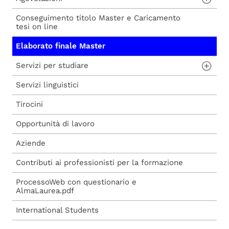
Conseguimento titolo Master e Caricamento
Procedura di iscrizione a seguito di
Carta del Docente
tesi on line
ammissione
Voucher 2025
Elaborato finale Master
Procedura di iscrizione diretta
Voucher 2026
Servizi per studiare
Servizi linguistici
Aule studio e informatiche
Tirocini
Biblioteche
Opportunità di lavoro
Aziende
Contributi ai professionisti per la formazione
ProcessoWeb con questionario e
AlmaLaurea.pdf
International Students