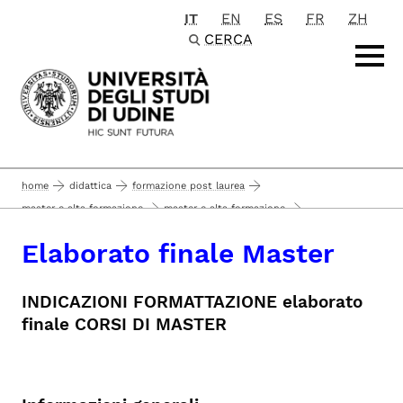
IT
EN
ES
FR
ZH
Passa al contenuto principale
CERCA
home
didattica
formazione post laurea
master e alta formazione
master e alta formazione
elaborato finale master
informazioni
Elaborato finale Master
INDICAZIONI FORMATTAZIONE elaborato
finale CORSI DI MASTER