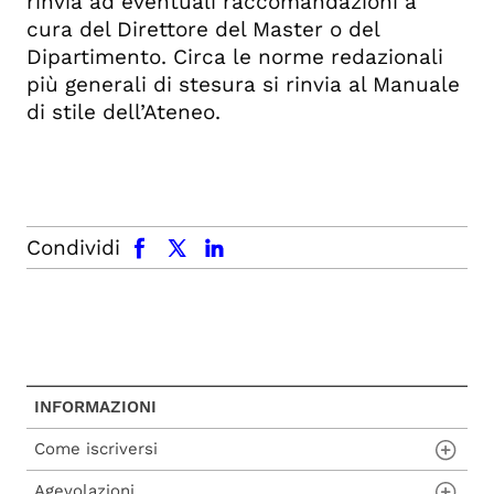
rinvia ad eventuali raccomandazioni a
cura del Direttore del Master o del
Dipartimento. Circa le norme redazionali
più generali di stesura si rinvia a
l Manuale
di stile dell’Ateneo.
facebook
x.com
linkedin
Condividi
INFORMAZIONI
Come iscriversi
Agevolazioni
Procedura di ammissione