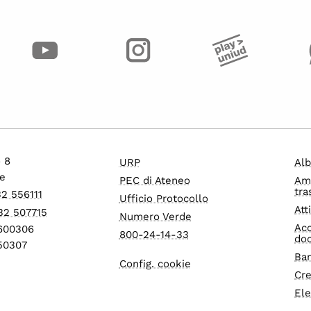
o 8
URP
Alb
e
PEC di Ateneo
Am
tra
32 556111
Ufficio Protocollo
Att
32 507715
Numero Verde
Acc
1600306
800-24-14-33
do
550307
Ban
Config. cookie
Cre
Ele