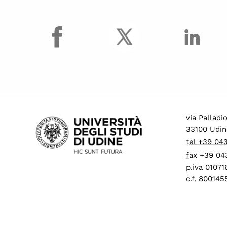
facebook
via Palladi
33100 Udin
tel +39 04
fax +39 04
p.iva 0107
c.f. 80014