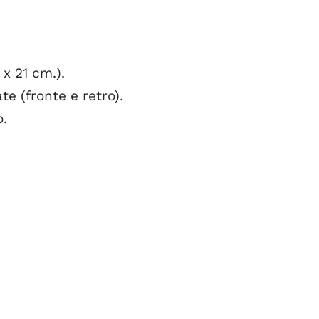
 x 21 cm.).
e (fronte e retro).
o.