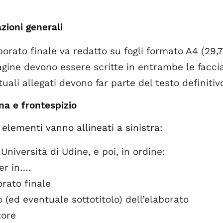
zioni generali
borato finale va redatto su fogli formato A4 (29,7
gine devono essere scritte in entrambe le facciat
uali allegati devono far parte del testo definitiv
na e frontespizio
i elementi vanno allineati a sinistra:
Università di Udine, e poi, in ordine:
er in….
rato finale
o (ed eventuale sottotitolo) dell’elaborato
tore