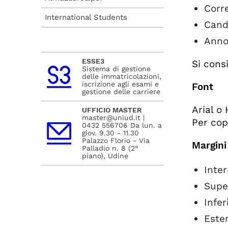
Corre
International Students
Cand
Anno
ESSE3
Si consi
Sistema di gestione
delle immatricolazioni,
iscrizione agli esami e
Font
gestione delle carriere
Arial o 
UFFICIO MASTER
master@uniud.it |
Per cop
0432 556706 Da lun. a
giov. 9.30 - 11.30
Palazzo Florio - Via
Margini
Palladio n. 8 (2°
piano), Udine
Inter
Super
Infer
Ester