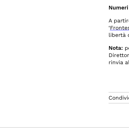
Numeri
A partir
‘
Fronte
libertà 
Nota:
p
Diretto
rinvia a
Condivi