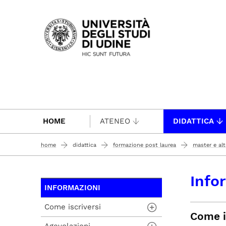
Passa al contenuto principale
HOME
ATENEO
DIDATTICA
home
didattica
formazione post laurea
master e al
Info
INFORMAZIONI
Come iscriversi
Come i