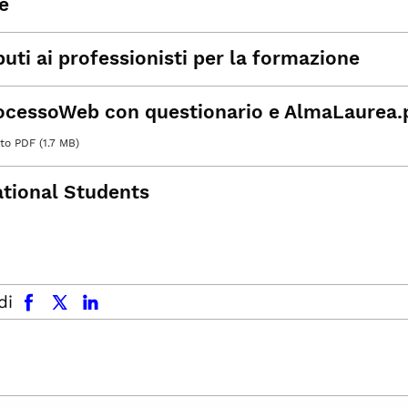
e
uti ai professionisti per la formazione
ocessoWeb con questionario e AlmaLaurea.
o PDF (1.7 MB)
ational Students
facebook
x.com
linkedin
di