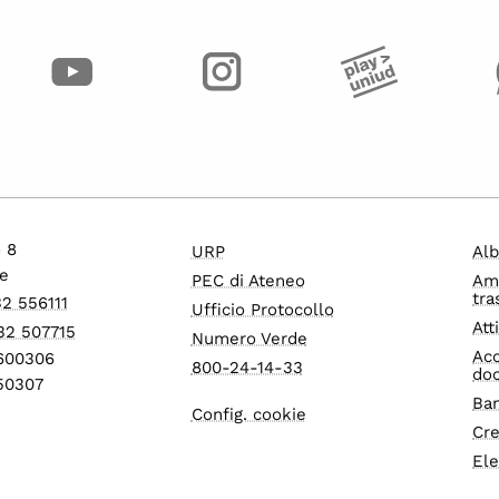
o 8
URP
Alb
e
PEC di Ateneo
Am
tra
32 556111
Ufficio Protocollo
Att
32 507715
Numero Verde
Acc
1600306
800-24-14-33
do
550307
Ban
Config. cookie
Cre
Ele