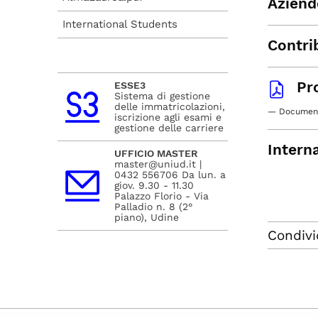
Aziend
International Students
Contrib
Pr
ESSE3
Sistema di gestione
delle immatricolazioni,
— Document
iscrizione agli esami e
gestione delle carriere
Intern
UFFICIO MASTER
master@uniud.it |
0432 556706 Da lun. a
giov. 9.30 - 11.30
Palazzo Florio - Via
Palladio n. 8 (2°
piano), Udine
Condivi