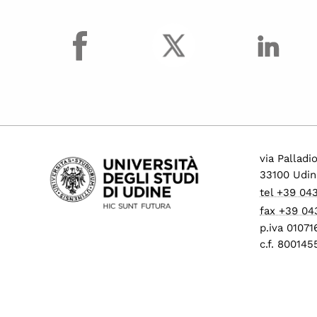
facebook
via Palladi
33100 Udin
tel +39 04
fax +39 04
p.iva 0107
c.f. 80014