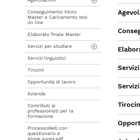
Agevolazioni
Procedura di
ammissione
Agevol
Conseguimento titolo
Carta del Docente
Master e Caricamento tesi
Procedura di iscrizione
on line
a seguito di
Voucher 2025
ammissione
Conseg
Elaborato finale Master
Voucher 2026
Procedura di iscrizione
diretta
Servizi per studiare
Elabor
Servizi linguistici
Aule studio e
informatiche
Servizi
Tirocini
Biblioteche
Opportunità di lavoro
Servizi
Aziende
Tirocin
Contributi ai
professionisti per la
formazione
Opport
ProcessoWeb con
questionario e
AlmaLaurea.pdf