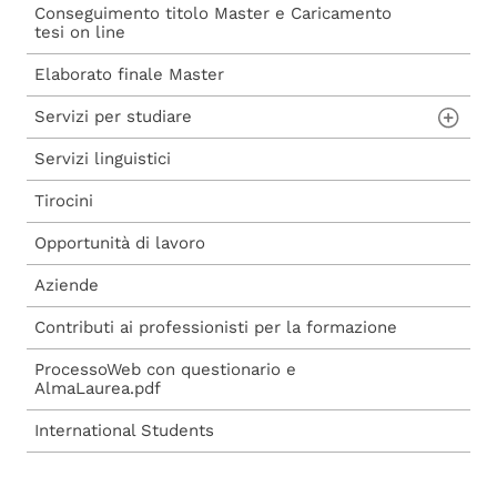
Conseguimento titolo Master e Caricamento
Procedura di iscrizione a seguito di
Carta del Docente
tesi on line
ammissione
Voucher 2025
Elaborato finale Master
Procedura di iscrizione diretta
Voucher 2026
Servizi per studiare
Servizi linguistici
Aule studio e informatiche
Tirocini
Biblioteche
Opportunità di lavoro
Aziende
Contributi ai professionisti per la formazione
ProcessoWeb con questionario e
AlmaLaurea.pdf
International Students