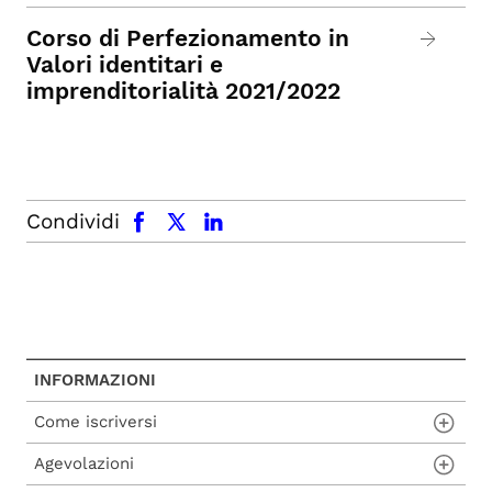
Corso di Perfezionamento in
Valori identitari e
imprenditorialità 2021/2022
facebook
x.com
linkedin
Condividi
INFORMAZIONI
Come iscriversi
Agevolazioni
Procedura di ammissione