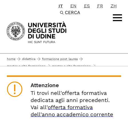
IT
EN
ES
FR
ZH
Passa al contenuto principale
CERCA
home
didattica
formazione post laurea
master e alta formazione
master e alta formazione
offerta formativa alta formazione anni precedenti
anno accademico 2021-2022
corsi di perfezionamento
Attenzione
Ti trovi nell'offerta formativa
dedicata agli anni precedenti.
Vai all'
offerta formativa
dell'anno accademico corrente