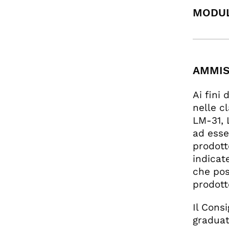
MODUL
AMMIS
Ai fini 
nelle cl
LM-31, 
ad esse
prodott
indicat
che pos
prodott
Il Cons
graduat