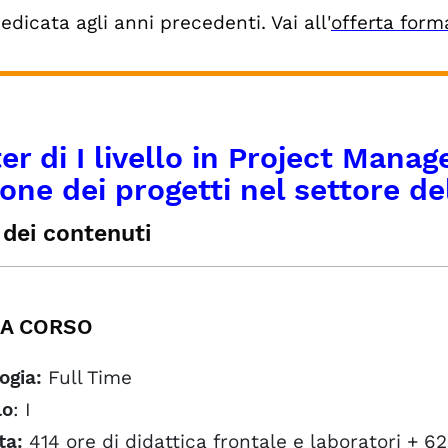
dedicata agli anni precedenti. Vai all'
offerta form
er di I livello in Project Mana
one dei progetti nel settore de
 dei contenuti
CHEDA CORSO
IETTIVI FORMATIVI
A CORSO
DULI DIDATTICI
MISSIONE AL MASTER E COSTI
ogia:
Full Time
NSIGLIO DI CORSO
IENDE PARTNER
lo
: I
ta:
414 ore di didattica frontale e laboratori + 62