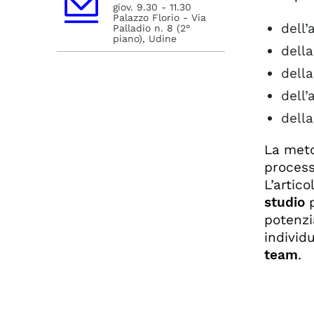
giov. 9.30 - 11.30
Palazzo Florio - Via
dell’
Palladio n. 8 (2°
piano), Udine
della
della
dell’
della
La meto
process
L’artico
studio
p
potenzi
individu
team
.