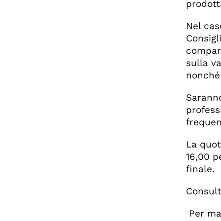
prodotta
Nel cas
Consigl
compara
sulla v
nonché 
Saranno 
professi
frequen
La quot
16,00 p
finale.
Consult
Per mag