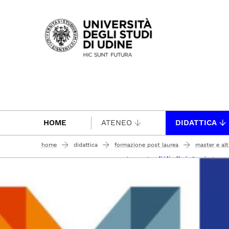
Passa al contenuto principale
HOME
ATENEO
DIDATTICA
home
didattica
formazione post laurea
master e al
master di i livello in "project ma
anno accademico 2018-2019