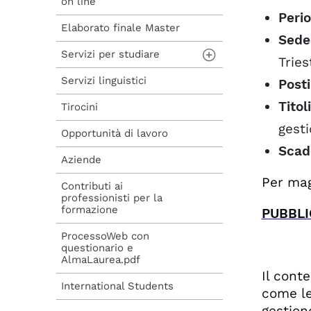
on line
a seguito di
Voucher 2025
ammissione
Peri
Elaborato finale Master
Voucher 2026
Sede
Procedura di iscrizione
diretta
Servizi per studiare
Tries
Servizi linguistici
Aule studio e
Posti
informatiche
Titol
Tirocini
Biblioteche
gesti
Opportunità di lavoro
Scad
Aziende
Per mag
Contributi ai
professionisti per la
formazione
PUBBLI
ProcessoWeb con
questionario e
AlmaLaurea.pdf
Il cont
International Students
come le
gestion