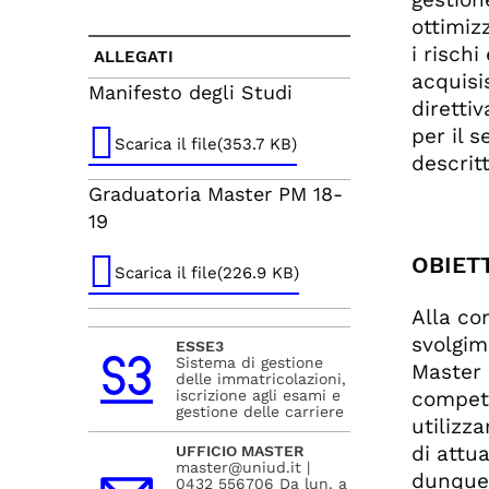
ottimizz
i rischi
ALLEGATI
acquisi
Manifesto degli Studi
diretti
per il 
Scarica il file(353.7 KB)
descritt
Graduatoria Master PM 18-
19
OBIETT
Scarica il file(226.9 KB)
Alla co
svolgim
ESSE3
Sistema di gestione
Master 
delle immatricolazioni,
compete
iscrizione agli esami e
gestione delle carriere
utilizz
di attu
UFFICIO MASTER
master@uniud.it |
dunque 
0432 556706 Da lun. a