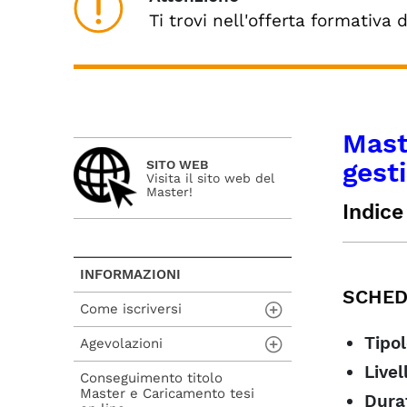
Ti trovi nell'offerta formativa 
Mast
gesti
SITO WEB
Visita il sito web del
Master!
Indice
S
OB
INFORMAZIONI
SCHED
MO
Come iscriversi
AM
Tipol
CO
Agevolazioni
Procedura di
ammissione
AZ
Livel
Conseguimento titolo
Carta del Docente
Master e Caricamento tesi
Procedura di iscrizione
Dura