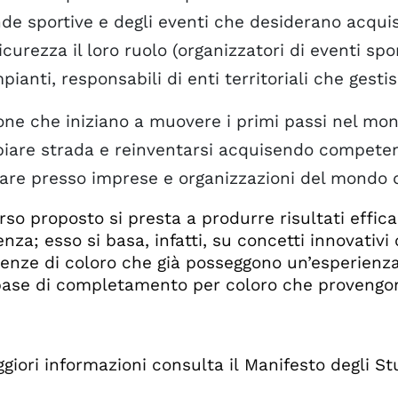
de sportive e degli eventi che desiderano acqui
icurezza il loro ruolo (organizzatori di eventi spor
pianti, responsabili di enti territoriali che gesti
one che iniziano a muovere i primi passi nel mo
iare strada e reinventarsi acquisendo competen
are presso imprese e organizzazioni del mondo d
rso proposto si presta a produrre risultati efficac
nza; esso si basa, infatti, su concetti innovativi
nze di coloro che già posseggono un’esperienza
base di completamento per coloro che provengono
giori informazioni consulta il Manifesto degli St