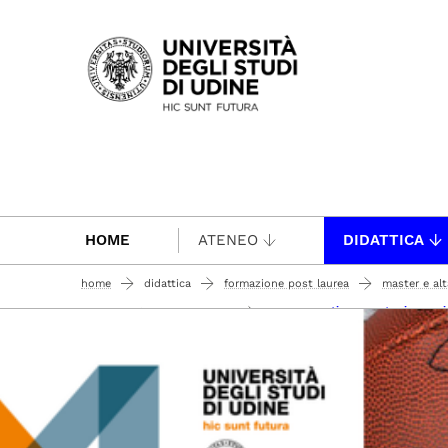
Passa al contenuto principale
HOME
ATENEO
DIDATTICA
home
didattica
formazione post laurea
master e al
corso executive e master in ammi
anno accademico 2021-2022