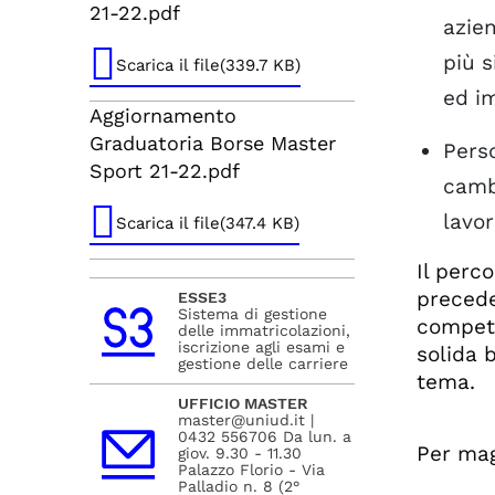
21-22.pdf
azien
più s
Scarica il file(339.7 KB)
ed im
Aggiornamento
Graduatoria Borse Master
Pers
Sport 21-22.pdf
camb
lavor
Scarica il file(347.4 KB)
Il perco
precede
ESSE3
Sistema di gestione
compete
delle immatricolazioni,
iscrizione agli esami e
solida 
gestione delle carriere
tema.
UFFICIO MASTER
master@uniud.it |
0432 556706 Da lun. a
Per mag
giov. 9.30 - 11.30
Palazzo Florio - Via
Palladio n. 8 (2°