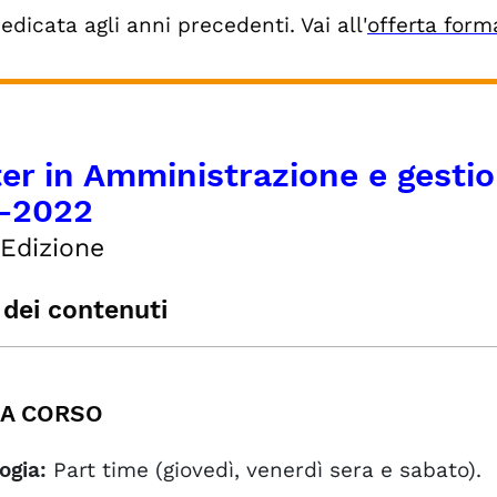
dedicata agli anni precedenti. Vai all'
offerta form
er in Amministrazione e gestio
-2022
Edizione
 dei contenuti
CHEDA CORSO
IETTIVI FORMATIVI
A CORSO
MISSIONE E COSTI
EVOLAZIONI
ogia:
Part time (giovedì, venerdì sera e sabato).
RSE DI STUDIO