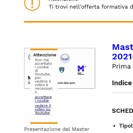
Ti trovi nell'offerta formativa 
Mast
2021
Attenzione
Non hai
accettato
Prima 
i cookie
di
Youtube,
per
Indice
vedere il
video è
necessari
o
S
accettare
i cookie
OB
vedere il
SCHED
video su
AM
Youtube
AG
Tipol
BO
Presentazione del Master