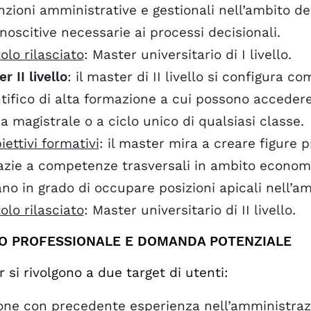
nzioni amministrative e gestionali nell’ambito de
noscitive necessarie ai processi decisionali.
tolo rilasciato
: Master universitario di I livello.
r II livello
: il master di II livello si configura
ntifico di alta formazione a cui possono accede
a magistrale o a ciclo unico di qualsiasi classe.
iettivi formativi
: il master mira a creare figure 
azie a competenze trasversali in ambito economico
ano in grado di occupare posizioni apicali nell’a
tolo rilasciato
: Master universitario di II livello.
O PROFESSIONALE E DOMANDA POTENZIALE
 si rivolgono a due target di utenti:
one con precedente esperienza nell’amministrazi