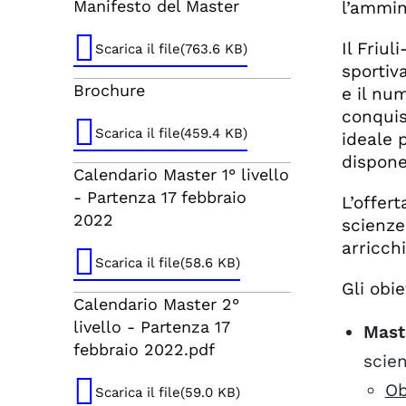
Manifesto del Master
l’ammin
Il Friul
Scarica il file(763.6 KB)
sportiv
Brochure
e il nu
conquist
Scarica il file(459.4 KB)
ideale 
dispone
Calendario Master 1° livello
- Partenza 17 febbraio
L’offert
2022
scienze
arricch
Scarica il file(58.6 KB)
Gli obie
Calendario Master 2°
livello - Partenza 17
Maste
febbraio 2022.pdf
scien
Ob
Scarica il file(59.0 KB)