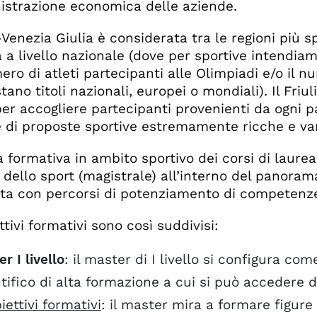
istrazione economica delle aziende.
i-Venezia Giulia è considerata tra le regioni più s
a a livello nazionale (dove per sportive intendia
mero di atleti partecipanti alle Olimpiadi e/o il n
ano titoli nazionali, europei o mondiali). Il Friu
per accogliere partecipanti provenienti da ogni pa
 di proposte sportive estremamente ricche e vari
a formativa in ambito sportivo dei corsi di laurea
 dello sport (magistrale) all’interno del panorama 
ita con percorsi di potenziamento di competenze
ttivi formativi sono così suddivisi:
r I livello
: il master di I livello si configura c
tifico di alta formazione a cui si può accedere d
iettivi formativi
: il master mira a formare figure 