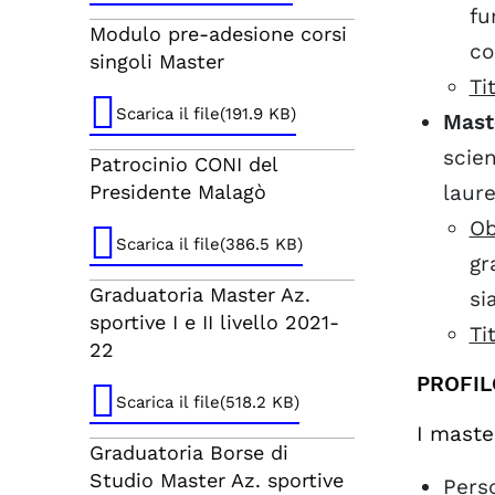
fu
Modulo pre-adesione corsi
co
singoli Master
Ti
Scarica il file(191.9 KB)
Maste
scie
Patrocinio CONI del
laure
Presidente Malagò
Ob
Scarica il file(386.5 KB)
gr
Graduatoria Master Az.
si
sportive I e II livello 2021-
Ti
22
PROFIL
Scarica il file(518.2 KB)
I master
Graduatoria Borse di
Studio Master Az. sportive
Pers