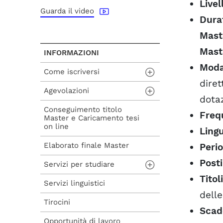
CO
Livel
Guarda il video
FA
Dura
ES
Maste
Maste
INFORMAZIONI
Moda
Come iscriversi
diret
Agevolazioni
Procedura di
dotaz
ammissione
Conseguimento titolo
Carta del Docente
Freq
Master e Caricamento tesi
Procedura di iscrizione
on line
a seguito di
Voucher 2025
Ling
ammissione
Elaborato finale Master
Perio
Voucher 2026
Procedura di iscrizione
Posti
diretta
Servizi per studiare
Titol
Servizi linguistici
Aule studio e
informatiche
delle
Tirocini
Scad
Biblioteche
Opportunità di lavoro