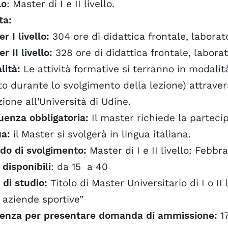
NSIGLIO DI MASTER
lo
: Master di I e II livello.
CULTY
ta:
PERTI E TESTIMONI
r I livello:
304 ore di didattica frontale, labora
r II livello:
328 ore di didattica frontale, labora
lità:
Le attività formative si terranno in modalit
to durante lo svolgimento della lezione)
attraver
ione all'Università di Udine
.
uenza obbligatoria:
Il master richiede la partecip
ua:
il Master si svolgerà in lingua italiana.
do di svolgimento:
Master di I e II livello: Febb
 disponibili
: da 15 a 40
i di studio:
Titolo di Master Universitario di I o I
 aziende sportive”
enza per presentare domanda di ammissione:
17