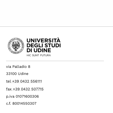
via Palladio 8
33100 Udine
tel +39 0432 556111
fax +39 0432 507715
p.iva 01071600306
c.f. 80014550307