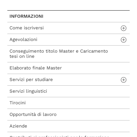
INFORMAZIONI
Come iscriversi
Agevolazioni
Procedura di ammissione
Conseguimento titolo Master e Caricamento
Procedura di iscrizione a seguito di
Carta del Docente
tesi on line
ammissione
Voucher 2025
Elaborato finale Master
Procedura di iscrizione diretta
Voucher 2026
Servizi per studiare
Servizi linguistici
Aule studio e informatiche
Tirocini
Biblioteche
Opportunità di lavoro
Aziende