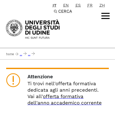
IT
EN
ES
FR
ZH
Passa al contenuto principale
CERCA
home
...
...
master di i e ii livello in dirigere e governare le istituzioni pubbliche 2022-202
Attenzione
Ti trovi nell'offerta formativa
dedicata agli anni precedenti.
Vai all'
offerta formativa
dell'anno accademico corrente