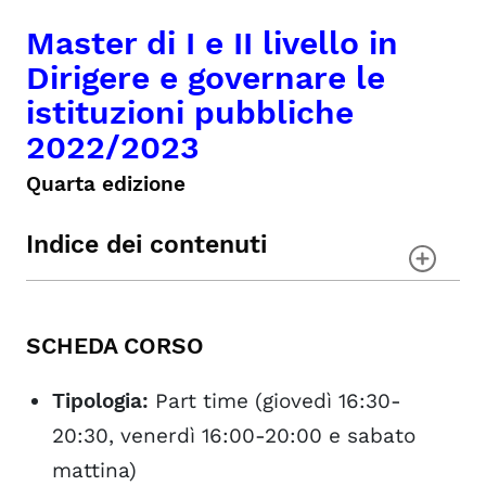
Master di I e II livello in
Dirigere e governare le
istituzioni pubbliche
2022/2023
Quarta edizione
Indice dei contenuti
SCHEDA CORSO
OBIETTIVI FORMATIVI
SCHEDA CORSO
MODULI DIDATTICI
AGEVOLAZIONI ECONOMICHE
Tipologia:
Part time (giovedì 16:30-
FACULTY
PARTNER
20:30, venerdì 16:00-20:00 e sabato
mattina)