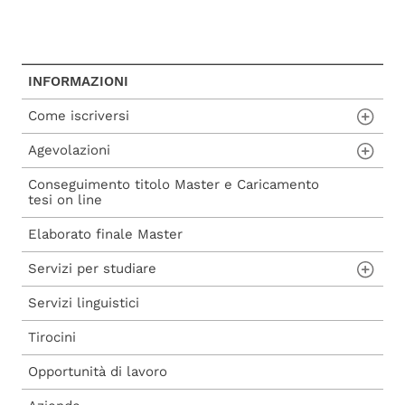
INFORMAZIONI
Come iscriversi
Agevolazioni
Procedura di ammissione
Conseguimento titolo Master e Caricamento
Procedura di iscrizione a seguito di
Carta del Docente
tesi on line
ammissione
Voucher 2025
Elaborato finale Master
Procedura di iscrizione diretta
Voucher 2026
Servizi per studiare
Servizi linguistici
Aule studio e informatiche
Tirocini
Biblioteche
Opportunità di lavoro