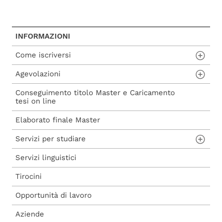
INFORMAZIONI
Come iscriversi
Agevolazioni
Procedura di ammissione
Conseguimento titolo Master e Caricamento
Procedura di iscrizione a seguito di
Carta del Docente
tesi on line
ammissione
Voucher 2025
Elaborato finale Master
Procedura di iscrizione diretta
Voucher 2026
Servizi per studiare
Servizi linguistici
Aule studio e informatiche
Tirocini
Biblioteche
Opportunità di lavoro
Aziende