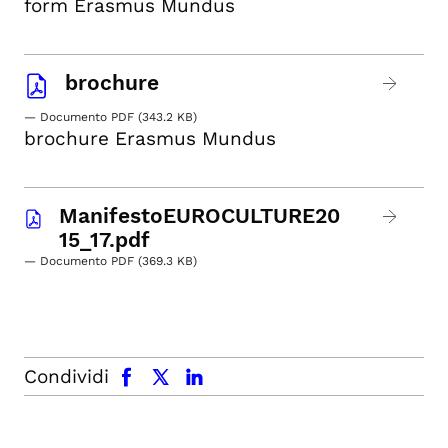
form Erasmus Mundus
brochure
— Documento PDF (343.2 KB)
brochure Erasmus Mundus
ManifestoEUROCULTURE20
15_17.pdf
— Documento PDF (369.3 KB)
facebook
x.com
linkedin
Condividi