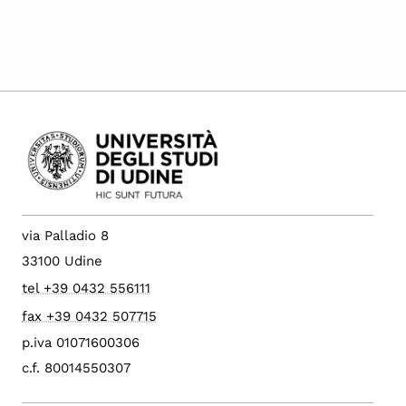
via Palladio 8
33100 Udine
tel +39 0432 556111
fax +39 0432 507715
p.iva 01071600306
c.f. 80014550307