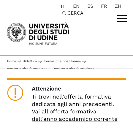
IT
EN
ES
FR
ZH
Passa al contenuto principale
CERCA
home
didattica
formazione post laurea
master e alta formazione
master e alta formazione
offerta formativa alta formazione anni precedenti
master di primo livello
documenti master i livello
Attenzione
documenti relativi al master erasmus mundus
Ti trovi nell'offerta formativa
dedicata agli anni precedenti.
Vai all'
offerta formativa
dell'anno accademico corrente