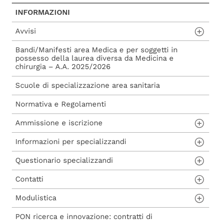
INFORMAZIONI
Avvisi
Bandi/Manifesti area Medica e per soggetti in
Avvisi a.a. 2025/26
possesso della laurea diversa da Medicina e
chirurgia – A.A. 2025/2026
Scuole di specializzazione area sanitaria
Normativa e Regolamenti
Ammissione e iscrizione
Informazioni per specializzandi
Bandi e graduatorie scuole per medici
Questionario specializzandi
Iscrizione
Il contratto
Contatti
Trasferimenti
Obbligo iscrizione gestione separata INPS
Questionario per i medici specializzandi
Modulistica
Tasse e contributi universitari
Consulta il cedolino
Esito monitoraggio 2020/2021
Segreteria Specializzandi
PON ricerca e innovazione: contratti di
Bando di ammissione di Patologia non
Orari Medici in formazione specialistica
Esito monitoraggio 2021/2022
Avviso Aggiuntivo al Manifesto degli Studi