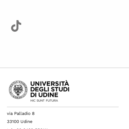
Comunicazione gravidanza
Comunicazione sospensione per gravidanza
Comunicazione nascita figlio
Comunicazione ripresa formazione
Congedo parentale e malattia bimbo
Congedo obbligatorio di paternità
Richiesta riduzione oraria giornaliera per
allattamento
Ferie
Autocertificazione residenza in Regione Friuli
Venezia Giulia
via Palladio 8
33100 Udine