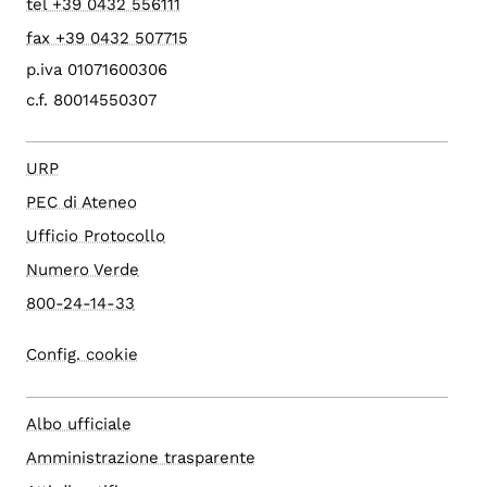
tel +39 0432 556111
fax +39 0432 507715
p.iva 01071600306
c.f. 80014550307
URP
PEC di Ateneo
Ufficio Protocollo
Numero Verde
800-24-14-33
Config. cookie
Albo ufficiale
Amministrazione trasparente