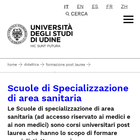
IT
EN
ES
FR
ZH
Passa al contenuto principale
CERCA
home
didattica
formazione post laurea
...
scuole di specializzazione
scuole di specializzazione di area sanitaria
Scuole di Specializzazione
di area sanitaria
Le Scuole di specializzazione di area
sanitaria (ad accesso riservato ai medici e
ai non medici) sono corsi universitari post
laurea che hanno lo scopo di formare