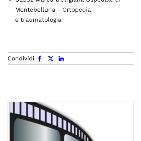
Montebelluna
- Ortopedia
e traumatologia
facebook
x.com
linkedin
Condividi