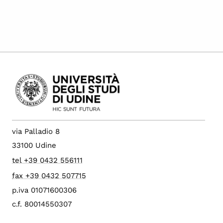
via Palladio 8
33100 Udine
tel +39 0432 556111
fax +39 0432 507715
p.iva 01071600306
c.f. 80014550307