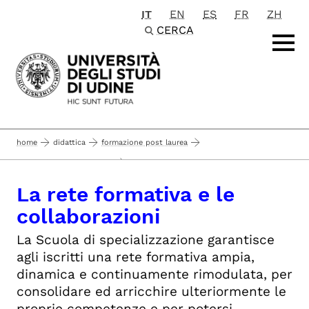
IT
EN
ES
FR
ZH
Passa al contenuto principale
CERCA
home
didattica
formazione post laurea
...
scuole di specializzazione
scuole di specializzazione di area sanitaria
La rete formativa e le
ortopedia e traumatologia
la scuola
collaborazioni
la rete formativa e le collaborazioni
La Scuola di specializzazione garantisce
agli iscritti una rete formativa ampia,
dinamica e continuamente rimodulata, per
consolidare ed arricchire ulteriormente le
proprie competenze e per potersi