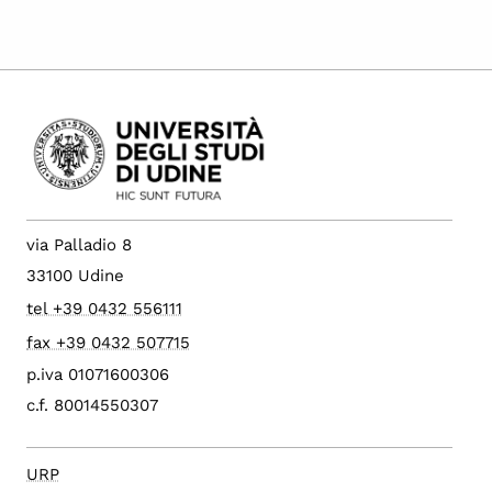
via Palladio 8
33100 Udine
tel +39 0432 556111
fax +39 0432 507715
p.iva 01071600306
c.f. 80014550307
URP