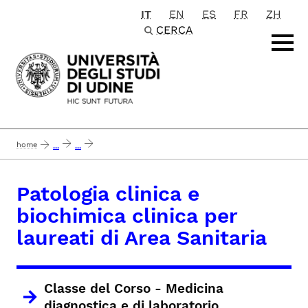
IT
EN
ES
FR
ZH
Passa al contenuto principale
CERCA
home
...
...
patologia clinica e biochimica clinica per laureati di area sanitaria
Patologia clinica e
biochimica clinica per
laureati di Area Sanitaria
Classe del Corso -
Medicina
diagnostica e di laboratorio