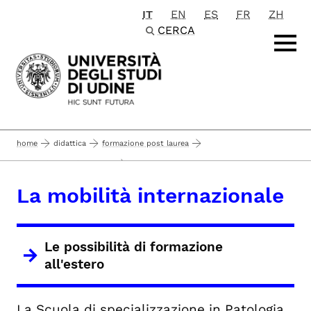
IT
EN
ES
FR
ZH
Passa al contenuto principale
CERCA
home
didattica
formazione post laurea
...
scuole di specializzazione
scuole di specializzazione di area sanitaria
La mobilità internazionale
patologia clinica e biochimica clinica per laureati di area sanitaria
la mobilità internazionale
la scuola
Le possibilità di formazione
all'estero
La Scuola di specializzazione in Patologia