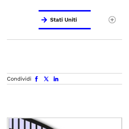
Stati Uniti
facebook
x.com
linkedin
Condividi