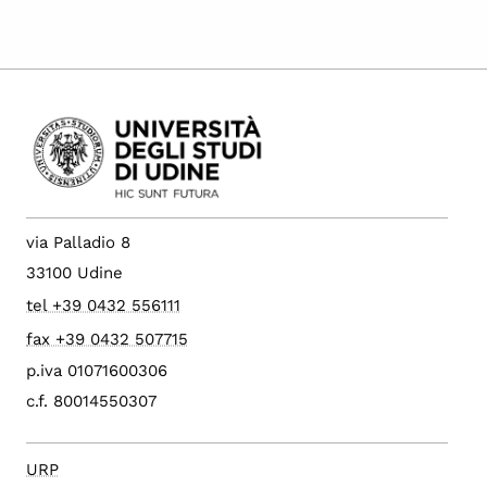
via Palladio 8
33100 Udine
tel +39 0432 556111
fax +39 0432 507715
p.iva 01071600306
c.f. 80014550307
URP