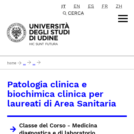
IT
EN
ES
FR
ZH
Passa al contenuto principale
CERCA
home
...
...
patologia clinica e biochimica clinica per laureati di area sanitaria
Patologia clinica e
biochimica clinica per
laureati di Area Sanitaria
Classe del Corso -
Medicina
diagnostica e di laboratorio