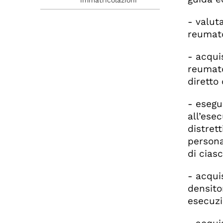
- valut
reumato
- acqui
reumato
diretto
- esegu
all’ese
distret
persona
di cias
- acqui
densito
esecuzi