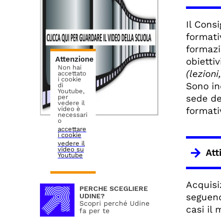
Il Cons
formati
formazi
Attenzione
obiettiv
Non hai
(lezioni
accettato
i cookie
Sono in
di
Youtube,
sede de
per
vedere il
video è
formati
necessari
o
accettare
i cookie
vedere il
video su
Att
Youtube
Acquisi
PERCHE SCEGLIERE
seguend
UDINE?
Scopri perché Udine
casi il
fa per te