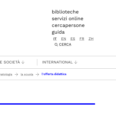
biblioteche
servizi online
cercapersone
guida
IT
EN
ES
FR
ZH
CERCA
 E SOCIETÀ
INTERNATIONAL
l'offerta didattica
matologia
la scuola