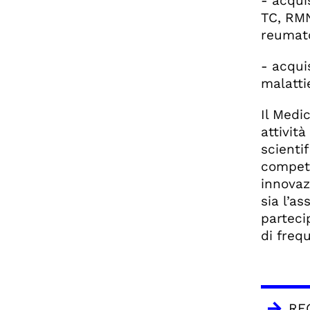
- acqui
TC, RMN
reumato
- acquis
malatti
Il Medi
attivit
scienti
compete
innovaz
sia l’a
parteci
di frequ
RE