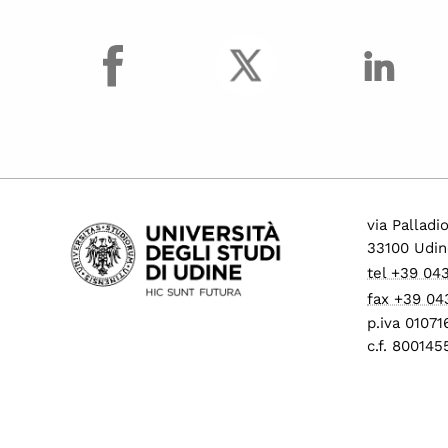
facebook
via Palladi
33100 Udin
tel +39 04
fax +39 04
p.iva 0107
c.f. 80014