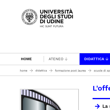
Passa al contenuto principale
HOME
ATENEO
DIDATTICA
home
didattica
formazione post laurea
scuole di sp
L'off
La 