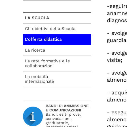
-seguir
anamnes
LA SCUOLA
diagnost
Gli obiettivi della Scuola
- svolg
L'offerta didattica
guardia
La ricerca
- svolg
visite;
La rete formativa e le
collaborazioni
- svolg
La mobilità
almeno 
internazionale
- acqui
almeno 
BANDI DI AMMISSIONE
E COMUNICAZIONI
- esegu
Bandi, esiti prove,
convocazioni,
almeno 4
graduatorie,
guida e
immatricolazioni