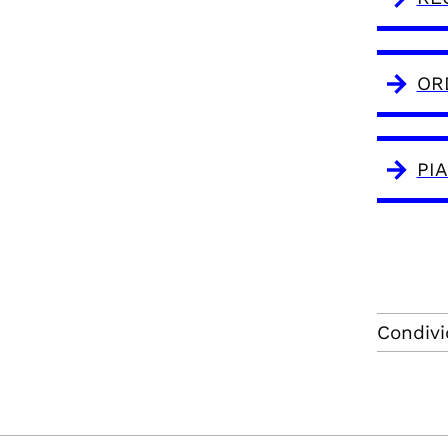
OR
PI
Condivi