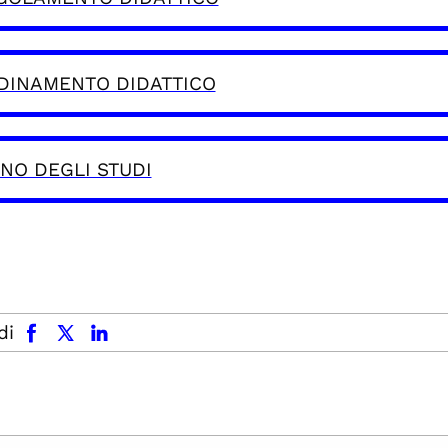
DINAMENTO DIDATTICO
ANO DEGLI STUDI
facebook
x.com
linkedin
di