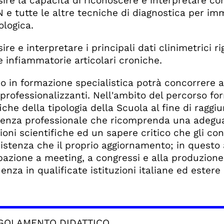
sire la capacità di riconoscere e interpretare co
 e tutte le altre tecniche di diagnostica per imm
logica.
ire e interpretare i principali dati clinimetrici 
e infiammatorie articolari croniche.
co in formazione specialistica potrà concorrere 
à professionalizzanti. Nell'ambito del percorso f
fiche della tipologia della Scuola al fine di ragg
nza professionale che ricomprenda una adeguat
ioni scientifiche ed un sapere critico che gli c
ssistenza che il proprio aggiornamento; in quest
pazione a meeting, a congressi e alla produzione 
enza in qualificate istituzioni italiane ed estere 
GOLAMENTO DIDATTICO