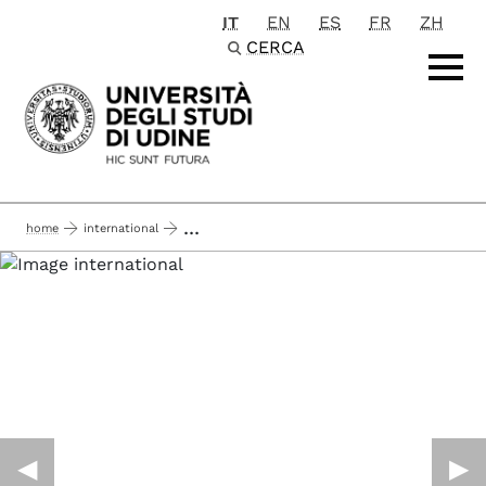
IT
EN
ES
FR
ZH
Passa al contenuto principale
CERCA
...
home
international
informazioni utili e contatti per studenti internazionali
◀︎
▶︎