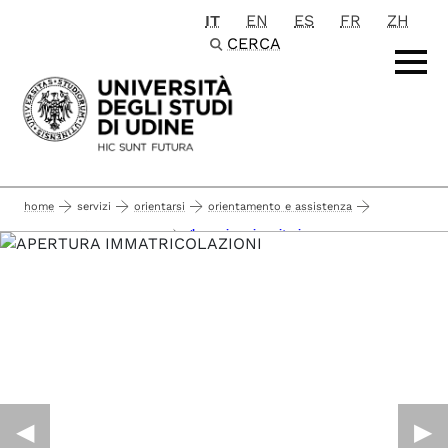
IT
EN
ES
FR
ZH
Passa al contenuto principale
CERCA
home
servizi
orientarsi
orientamento e assistenza
glossario universitario
servizi per futuri studenti
◀︎
▶︎