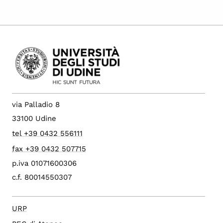
via Palladio 8
33100 Udine
tel +39 0432 556111
fax +39 0432 507715
p.iva 01071600306
c.f. 80014550307
URP