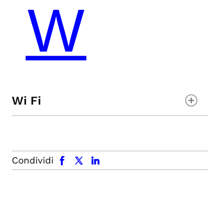
Wi Fi
facebook
x.com
linkedin
Condividi