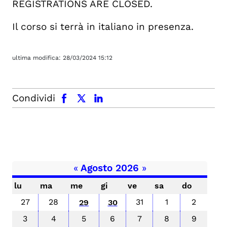
REGISTRATIONS ARE CLOSED.
Il corso si terrà in italiano in presenza.
ultima modifica:
28/03/2024 15:12
facebook
x.com
linkedin
Condividi
«
Agosto 2026
»
lu
ma
me
gi
ve
sa
do
27
28
31
1
2
29
30
3
4
5
6
7
8
9