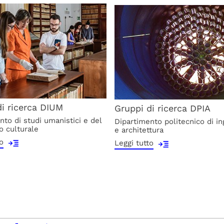
di ricerca DIUM
Gruppi di ricerca DPIA
nto di studi umanistici e del
Dipartimento politecnico di i
o culturale
e architettura
o
Leggi tutto
facebook
x.com
linkedin