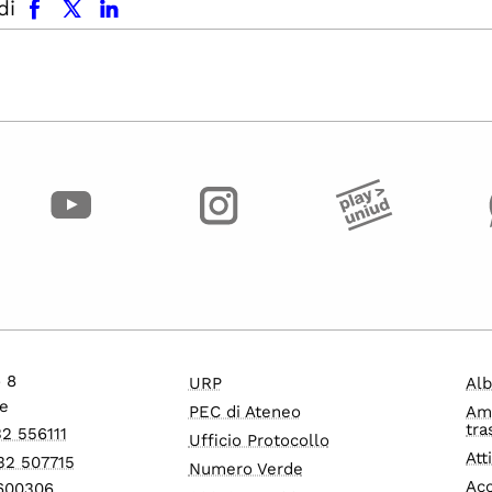
di
o 8
URP
Alb
e
PEC di Ateneo
Am
tra
32 556111
Ufficio Protocollo
Att
32 507715
Numero Verde
Acc
1600306