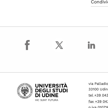
Condivi
facebook
via Palladi
33100 Udin
tel +39 04
fax +39 04
p.iva 0107