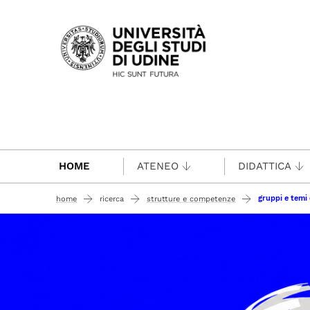
Passa al contenuto principale
HOME
ATENEO
DIDATTICA
gruppi e temi 
home
ricerca
strutture e competenze