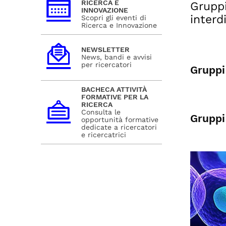
RICERCA E
Gruppi
INNOVAZIONE
interd
Scopri gli eventi di
Ricerca e Innovazione
NEWSLETTER
News, bandi e avvisi
per ricercatori
Gruppi
BACHECA ATTIVITÀ
FORMATIVE PER LA
RICERCA
Consulta le
Gruppi
opportunità formative
dedicate a ricercatori
e ricercatrici