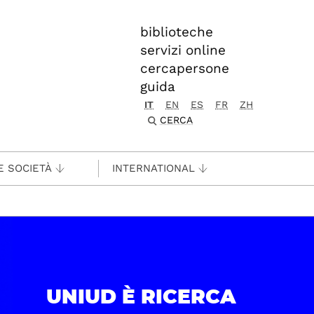
biblioteche
servizi online
cercapersone
guida
IT
EN
ES
FR
ZH
CERCA
E SOCIETÀ
INTERNATIONAL
UNIUD È RICERCA