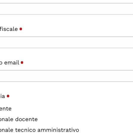
fiscale
zo email
ria
ente
onale docente
onale tecnico amministrativo