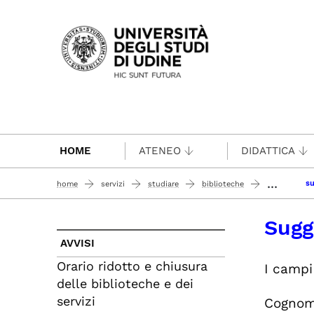
Passa al contenuto principale
HOME
ATENEO
DIDATTICA
...
su
home
servizi
studiare
biblioteche
Sugg
AVVISI
Orario ridotto e chiusura
I campi
delle biblioteche e dei
servizi
Cogno