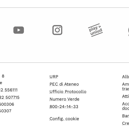
o 8
URP
Alb
e
PEC di Ateneo
Am
tra
32 556111
Ufficio Protocollo
Att
32 507715
Numero Verde
Acc
1600306
800-24-14-33
do
550307
Ban
Config. cookie
Cre