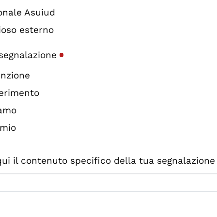
onale Asuiud
ioso esterno
 segnalazione
unzione
erimento
amo
mio
qui il contenuto specifico della tua segnalazion