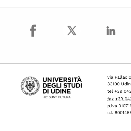
facebook
via Palladi
33100 Udin
tel +39 04
fax +39 04
p.iva 0107
c.f. 80014