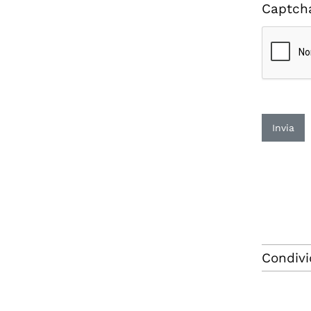
Captch
Invia
Condivi