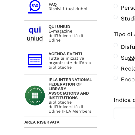
FAQ
Pers
Risolvi i tuoi dubbi
Stud
QUI UNIUD
E-magazine
Tipo di
dell'Università di
Udine
Disf
AGENDA EVENTI
Sugg
Tutte le iniziative
organizzate dall'Area
biblioteche
Recl
Enco
IFLA INTERNATIONAL
FEDERATION OF
LIBRARY
ASSOCIATIONS AND
INSTITUTIONS
Indica 
Biblioteche
dell'Università di
Udine IFLA Members
AREA RISERVATA