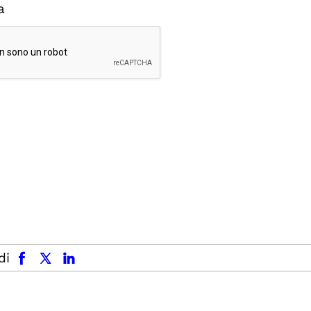
a
facebook
x.com
linkedin
di