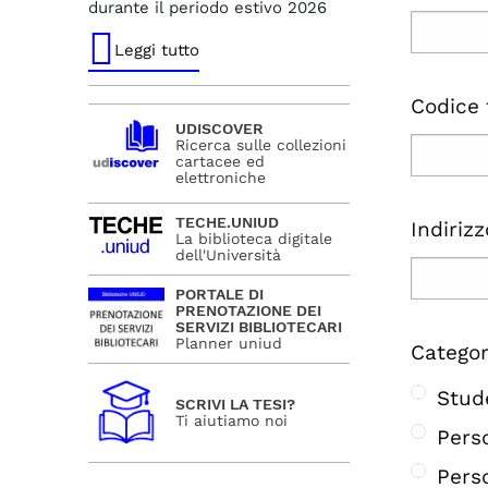
durante il periodo estivo 2026
Leggi tutto
Codice 
UDISCOVER
Ricerca sulle collezioni
cartacee ed
elettroniche
TECHE.UNIUD
Indiriz
La biblioteca digitale
dell'Università
PORTALE DI
PRENOTAZIONE DEI
SERVIZI BIBLIOTECARI
Planner uniud
Catego
Stud
SCRIVI LA TESI?
Ti aiutiamo noi
Pers
Pers