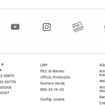
o 8
URP
Alb
e
PEC di Ateneo
Am
tra
32 556111
Ufficio Protocollo
Att
32 507715
Numero Verde
Acc
1600306
800-24-14-33
do
550307
Ban
Config. cookie
Cre