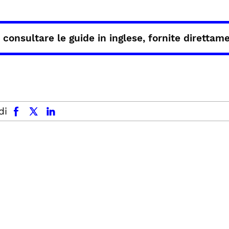
 consultare le guide in inglese, fornite direttam
facebook
x.com
linkedin
di