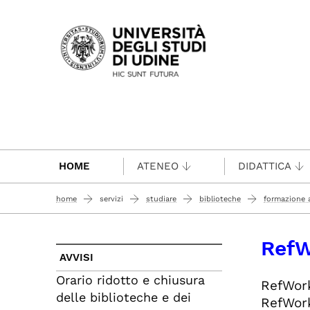
Passa al contenuto principale
HOME
ATENEO
DIDATTICA
home
servizi
studiare
biblioteche
formazione a
RefW
AVVISI
Orario ridotto e chiusura
RefWork
delle biblioteche e dei
RefWork