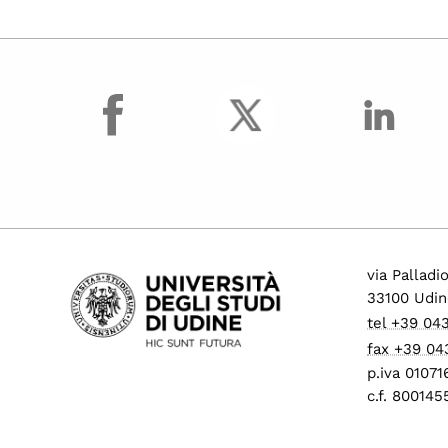
facebook
via Palladi
33100 Udin
tel +39 04
fax +39 04
p.iva 0107
c.f. 80014