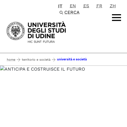
IT
EN
ES
FR
ZH
Passa al contenuto principale
CERCA
università e società
home
territorio e società