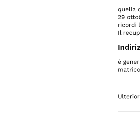
quella 
29 otto
ricordi
Il recu
Indiri
è gener
matric
Ulterior