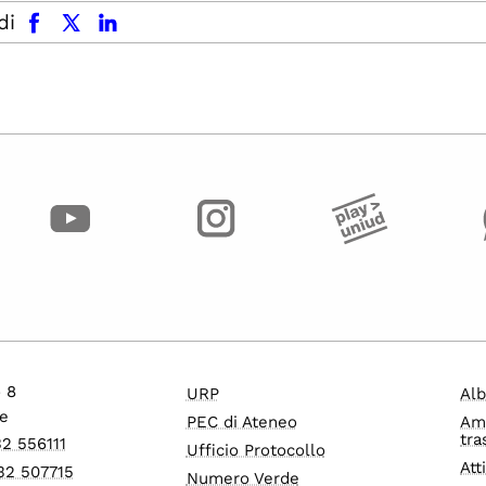
facebook
x.com
linkedin
di
o 8
URP
Alb
e
PEC di Ateneo
Am
tra
32 556111
Ufficio Protocollo
Att
32 507715
Numero Verde