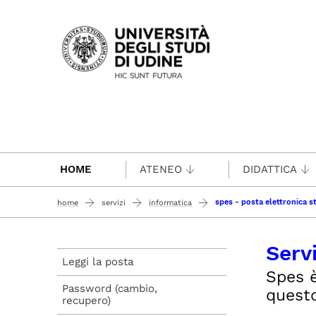
Passa al contenuto principale
HOME
ATENEO
DIDATTICA
spes - posta elettronica s
home
servizi
informatica
Servi
Leggi la posta
Spes è
Password (cambio,
questo
recupero)