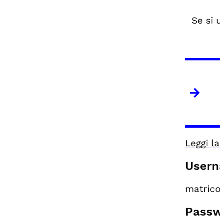
Se si 
Leggi l
Usern
matric
Passw