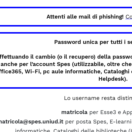
Attenti alle mail di phishing!
Co
Password unica per tutti i se
ffettuando il cambio (o il recupero) della passw
anche per l’account Spes (utilizzabile, oltre che
ffice365, Wi-Fi, pc aule informatiche, Cataloghi d
Helpdesk).
Lo username resta distin
matricola
per Esse3 e Ap
atricola@spes.uniud.it
per posta Spes, E-learni
informatiche, Cataloghi delle biblioteche 