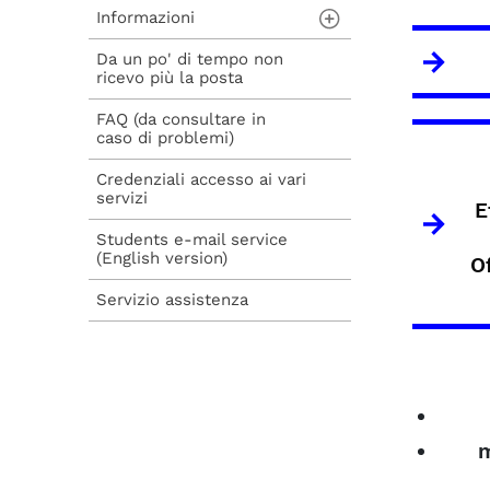
Informazioni
Da un po' di tempo non
Caratteristiche del
ricevo più la posta
sistema
FAQ (da consultare in
Come accedere
caso di problemi)
Parametri di accesso
Credenziali accesso ai vari
da un client di posta
servizi
E
Impostazione inoltro
Students e-mail service
(English version)
Eliminazione account
O
Spes per studenti non
Servizio assistenza
più attivi
m