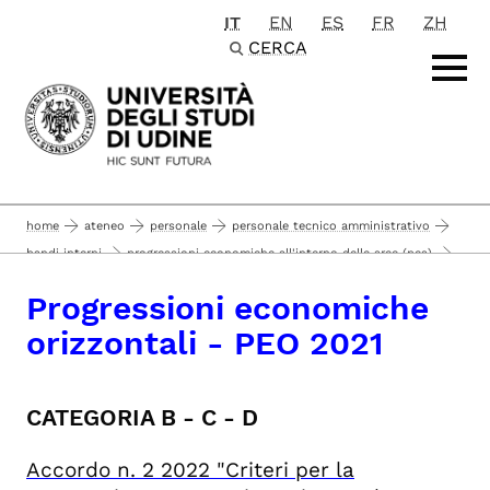
IT
EN
ES
FR
ZH
Passa al contenuto principale
CERCA
home
ateneo
personale
personale tecnico amministrativo
bandi interni
progressioni economiche all'interno delle aree (pea)
progressione economica orizzontale - peo 2021
Progressioni economiche
orizzontali - PEO 2021
CATEGORIA B - C - D
Accordo
n. 2 2022
"Criteri per la