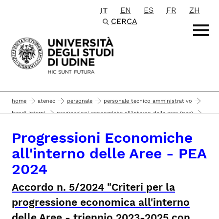
IT
EN
ES
FR
ZH
Passa al contenuto principale
CERCA
home
ateneo
personale
personale tecnico amministrativo
bandi interni
progressioni economiche all'interno delle aree (pea)
progressioni economiche all'interno delle aree - pea 2024
Progressioni Economiche
all'interno delle Aree - PEA
2024
Accordo
n. 5/2024 "Criteri per la
progressione economica all'interno
delle Aree - triennio 2023-2025 c
on