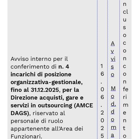
n
cl
u
s
o
c
A
o
v
n
Avviso interno per il
vi
1
c
conferimento di
n. 4
s
6
o
incarichi di posizione
o
.
n
organizzativa-gestionale,
M
0
fe
fino al 31.12.2025
,
per la
o
6
ri
Direzione acquisti, gare e
d.
.
m
servizi in outsourcing (AMCE
d
2
e
DAGS)
, riservato al
o
0
n
personale di ruolo
m
2
t
appartenente all'Area dei
a
5
o
Funzionari.