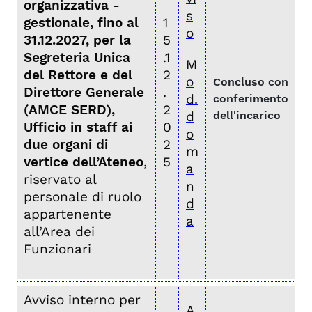
organizzativa -
s
gestionale, fino al
1
o
31.12.2027, per la
5
Segreteria Unica
.1
M
del Rettore e del
2
o
Concluso con
Direttore Generale
.
d.
conferimento
(AMCE SERD),
2
d
dell'incarico
Ufficio in staff ai
0
o
due organi di
2
m
vertice dell’Ateneo
,
5
a
riservato al
n
personale di ruolo
d
appartenente
a
all’Area dei
Funzionari
Avviso interno per
A