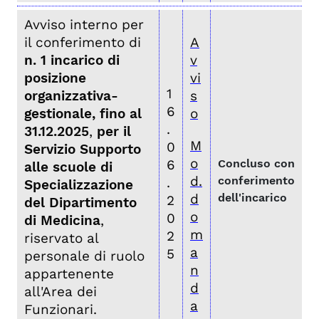
Avviso interno per
il conferimento di
A
n. 1 incarico di
v
posizione
vi
1
organizzativa-
s
6
gestionale, fino al
o
.
31.12.2025
,
per il
M
0
Servizio Supporto
o
6
Concluso con
alle scuole di
d.
conferimento
.
Specializzazione
d
dell'incarico
2
del Dipartimento
o
0
di Medicina
,
m
2
riservato al
a
5
personale di ruolo
n
appartenente
d
all'Area dei
a
Funzionari.