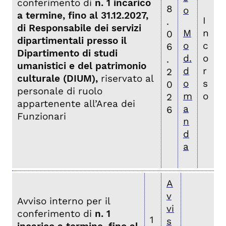
conferimento di
n. 1 incarico
8
o
a termine, fino al 31.12.2027,
I
.
di Responsabile dei servizi
M
n
0
dipartimentali presso il
o
c
6
Dipartimento di studi
d.
o
.
umanistici e del patrimonio
d
r
2
culturale (DIUM),
riservato al
o
s
0
personale di ruolo
m
o
2
appartenente all’Area dei
a
6
Funzionari
n
d
a
A
v
Avviso interno per il
vi
conferimento di
n. 1
1
s