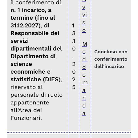
il conferimento di
v
n. 1 incarico, a
vi
termine (fino al
s
31.12.2027)
,
di
1
o
Responsabile dei
3
servizi
.1
M
dipartimentali del
0
o
Concluso con
Dipartimento di
.
d.
conferimento
scienze
2
d
dell'incarico
economiche e
0
o
statistiche (DIES)
,
2
m
riservato al
5
a
personale di ruolo
n
appartenente
d
all'Area dei
a
Funzionari.