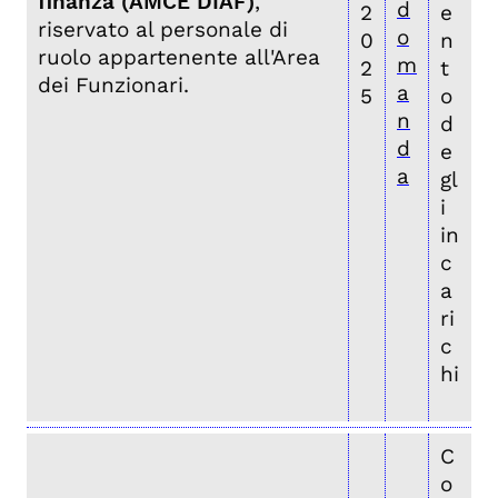
finanza (AMCE DIAF)
,
d
2
e
riservato al personale di
o
0
n
ruolo appartenente all'Area
m
2
t
dei Funzionari.
a
5
o
n
d
d
e
a
gl
i
in
c
a
ri
c
hi
C
o