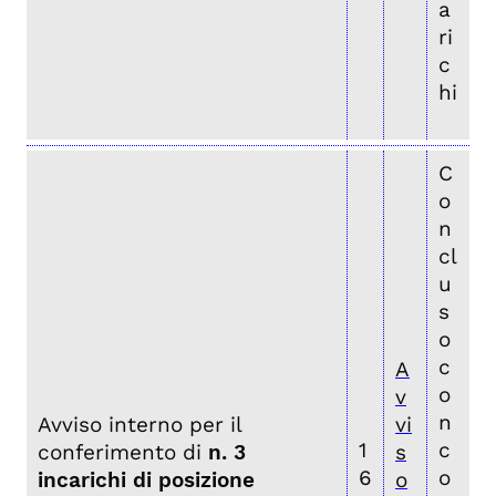
a
ri
c
hi
C
o
n
cl
u
s
o
c
A
o
v
n
Avviso interno per il
vi
1
c
conferimento di
n. 3
s
6
o
incarichi di posizione
o