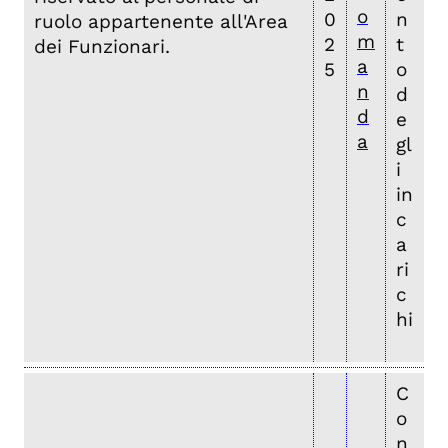
o
0
n
ruolo appartenente all'Area
m
2
t
dei Funzionari.
a
5
o
n
d
d
e
a
gl
i
in
c
a
ri
c
hi
C
o
n