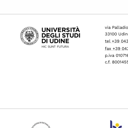
via Palladi
33100 Udin
tel +39 04
fax +39 04
p.iva 0107
c.f. 80014