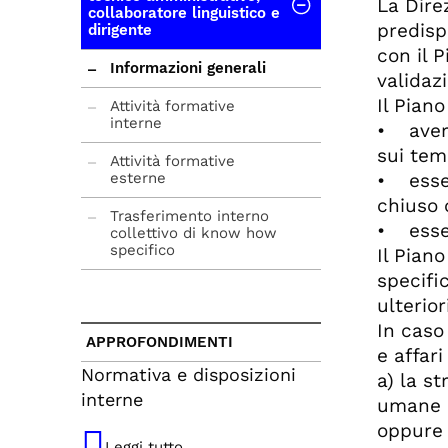
La Direz
collaboratore linguistico e
predisp
dirigente
mod. B dichiarazione
percentuale cfu
con il 
Informazioni generali
validaz
mod. C frequenza
Il Pian
Attività formative
interne
Prot. 122517
• avere
CIRCOLARE PERMESSI
sui tem
STUDIO 2025-2026
Attività formative
• esse
esterne
chiuso o
Trasferimento interno
• esse
collettivo di know how
specifico
Il Pian
specifi
Formazione dei
ulterior
dirigenti
In caso
APPROFONDIMENTI
e affar
Normativa e disposizioni
a) la s
interne
umane e
oppure
Leggi tutto