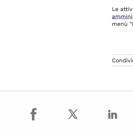
Le atti
amminis
menù "I
Condivi
facebook