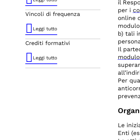
il Respo
per i
co
Vincoli di frequenza
online 
modulo 
Leggi tutto
b) tali 
persona
Crediti formativi
Il part
modulo
Leggi tutto
superam
all’indi
Per qua
anticorr
prevenz
Organi
Le iniz
Enti (es