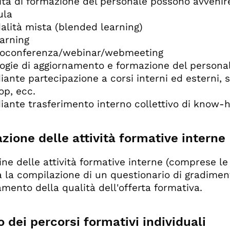
vità di formazione del personale possono avvenir
ula
ità mista (blended learning)
arning
oconferenza/webinar/webmeeting
logie di aggiornamento e formazione del persona
ante partecipazione a
corsi interni
ed
esterni, 
p, ecc.
iante
trasferimento interno collettivo di know-
zione delle attività formative interne
ine delle attività formative interne (comprese le 
 la compilazione di un questionario di gradimento 
amento della qualità dell'offerta formativa.
 dei percorsi formativi individuali