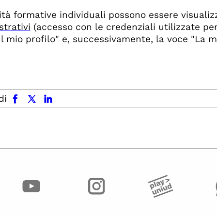
vità formative individuali possono essere visuali
trativi
(accesso con le credenziali utilizzate per
l mio profilo" e, successivamente, la voce "La m
facebook
x.com
linkedin
di