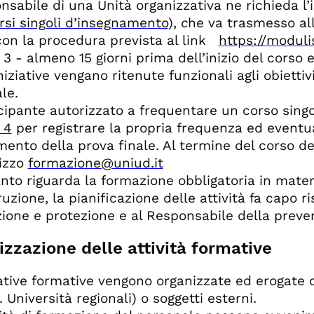
nsabile di una Unità organizzativa ne richieda l’i
rsi singoli d’insegnamento
),
c
he va trasmesso al
con la procedura prevista al link
https://moduli
3 - almeno 15 giorni prima dell’inizio del corso e
iniziative vengano ritenute funzionali agli obietti
le.
ecipante autorizzato a frequentare un corso singo
 4
per registrare la propria frequenza ed eventu
ento della prova finale. Al termine del corso de
rizzo
formazione@uniud.it
nto riguarda la formazione obbligatoria in materi
uzione, la pianificazione delle attività fa capo ri
ione e protezione e al Responsabile della preven
zzazione delle attività formative
iative formative vengono organizzate ed erogate 
. Università regionali) o soggetti esterni.