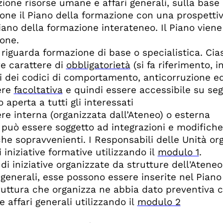
ione risorse umane e affari generali, sulla base d
one il Piano della formazione con una prospetti
Piano della formazione interateneo. Il Piano viene
ione.
o riguarda formazione di base o specialistica. Cia
 carattere di
obbligatorietà
(si fa riferimento, i
i dei codici di comportamento, anticorruzione ed
re
facoltativa
e quindi essere accessibile su se
 aperta a tutti gli interessati
re
interna
(organizzata dall’Ateneo) o
esterna
o può essere soggetto ad integrazioni e modifich
che sopravvenienti. I Responsabili delle Unità or
i iniziative formative utilizzando il
modulo 1
.
 di iniziative organizzate da strutture dell'Aten
i generali, esse possono essere inserite nel Piano
truttura che organizza ne abbia dato preventiva 
 affari generali utilizzando il
modulo 2