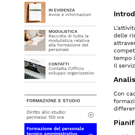
Anal
IN EVIDENZA
Intro
Pian
Avvisi e informazioni
Orga
L'attiv
Valu
MODULISTICA
delle ri
Raccolta di tutta la
Elen
modulistica relativa
attrave
alla formazione del
personale
compete
tempo i
CONTATTI
Il servi
Contatta l'Ufficio
sviluppo organizzativo
Analis
Con cad
formazi
FORMAZIONE E STUDIO
differe
Diritto allo studio:
permessi 150 ore
Pianif
Formazione del personale
mod. A richiesta
tecnico amministrativo,
permesso