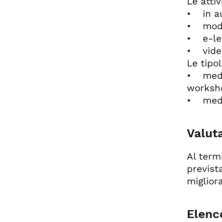
Le atti
• in a
• modal
• e-le
• vide
Le tipo
• medi
worksho
• med
Valuta
Al term
prevista
miglior
Elenco