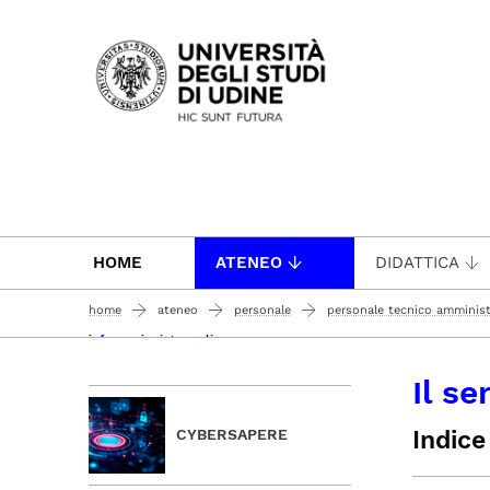
Passa al contenuto principale
HOME
ATENEO
DIDATTICA
home
ateneo
personale
personale tecnico amminist
informazioni generali
Il se
Indice
CYBERSAPERE
Intr