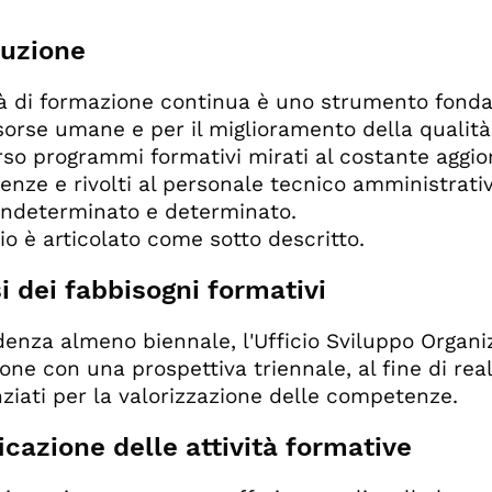
isi dei fabbisogni formativi
duzione
ificazione delle attività formative
nizzazione delle attività formative
ità di formazione continua è uno strumento fond
tazione delle attività formative interne
sorse umane e per il miglioramento della qualità d
co dei percorsi formativi individuali
rso programmi formativi mirati al costante aggi
nze e rivolti al personale tecnico amministrativ
ndeterminato e determinato.
zio è articolato come sotto descritto.
i dei fabbisogni formativi
enza almeno biennale, l'Ufficio Sviluppo Organiz
one con una prospettiva triennale, al fine di real
nziati per la valorizzazione delle competenze.
icazione delle attività formative