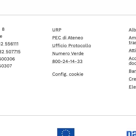
o 8
URP
Alb
e
PEC di Ateneo
Am
tra
32 556111
Ufficio Protocollo
Att
32 507715
Numero Verde
Acc
1600306
800-24-14-33
do
550307
Ban
Config. cookie
Cre
Ele