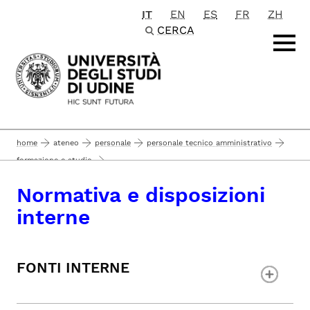
IT
EN
ES
FR
ZH
Passa al contenuto principale
CERCA
home
ateneo
personale
personale tecnico amministrativo
formazione e studio
formazione del personale tecnico amministrativo, collaboratore linguistico e d
Normativa e disposizioni
normativa e disposizioni interne
approfondimenti
interne
FONTI INTERNE