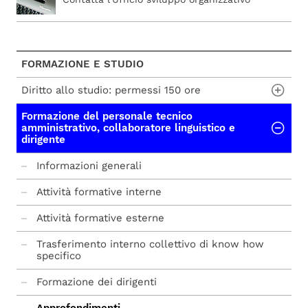
FORMAZIONE E STUDIO
Diritto allo studio: permessi 150 ore
Formazione del personale tecnico
mod. A richiesta permesso
amministrativo, collaboratore linguistico e
dirigente
mod. B dichiarazione percentuale cfu
Informazioni generali
mod. C frequenza
Attività formative interne
Prot. 122517 CIRCOLARE PERMESSI STUDIO
2025-2026
Attività formative esterne
Trasferimento interno collettivo di know how
specifico
Formazione dei dirigenti
Approfondimenti