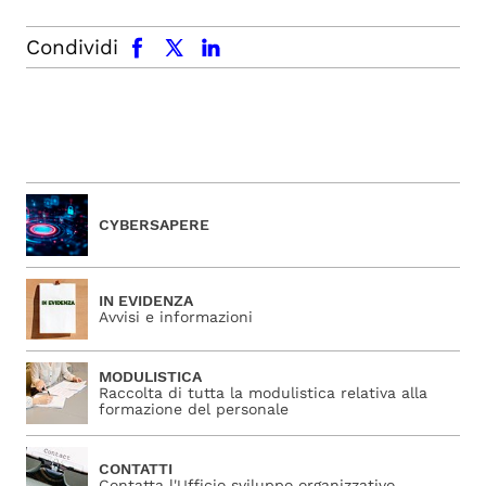
facebook
x.com
linkedin
Condividi
CYBERSAPERE
IN EVIDENZA
Avvisi e informazioni
MODULISTICA
Raccolta di tutta la modulistica relativa alla
formazione del personale
CONTATTI
Contatta l'Ufficio sviluppo organizzativo